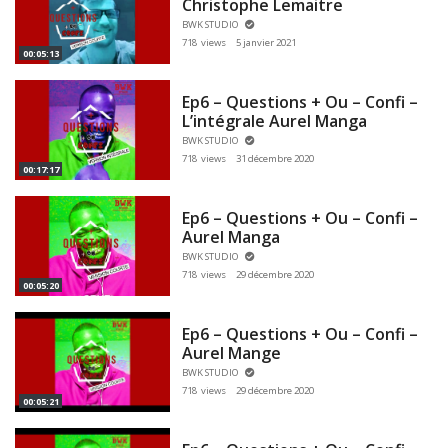
Christophe Lemaitre
BWK STUDIO
718 views
5 janvier 2021
00:05:13
Ep6 – Questions + Ou – Confi –
L’intégrale Aurel Manga
BWK STUDIO
718 views
31 décembre 2020
00:17:17
Ep6 – Questions + Ou – Confi –
Aurel Manga
BWK STUDIO
718 views
29 décembre 2020
00:05:20
Ep6 – Questions + Ou – Confi –
Aurel Mange
BWK STUDIO
718 views
29 décembre 2020
00:05:21