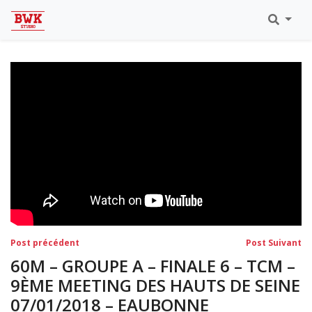
Toutes Les Vidéos
Meeting Metz Moselle Athlélor
2020
Championnats Régionaux Indoor
Ca & Ju Bercy 2019
Championnat LIFA Master
Eaubonne 2019
Navigation
Post
Po
Post précédent
Post Suivant
précédent:
su
de
60M – GROUPE A – FINALE 6 – TCM –
l’article
9ÈME MEETING DES HAUTS DE SEINE
07/01/2018 – EAUBONNE