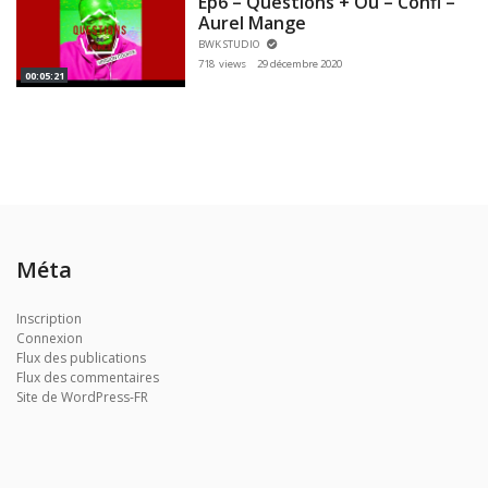
Ep6 – Questions + Ou – Confi –
Aurel Mange
BWK STUDIO
718 views
29 décembre 2020
00:05:21
Méta
Inscription
Connexion
Flux des publications
Flux des commentaires
Site de WordPress-FR