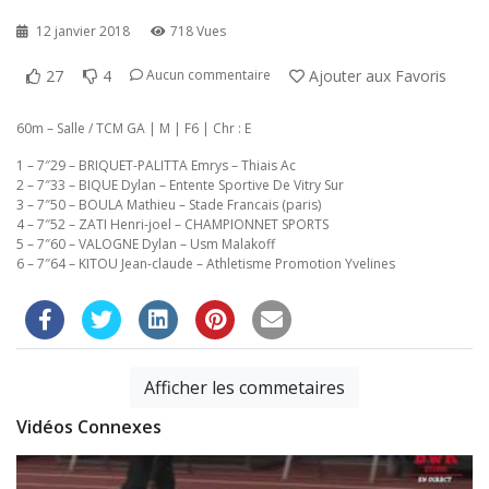
12 janvier 2018
718 Vues
27
4
Ajouter aux Favoris
Aucun commentaire
60m – Salle / TCM GA | M | F6 | Chr : E
1 – 7″29 – BRIQUET-PALITTA Emrys – Thiais Ac
2 – 7″33 – BIQUE Dylan – Entente Sportive De Vitry Sur
3 – 7″50 – BOULA Mathieu – Stade Francais (paris)
4 – 7″52 – ZATI Henri-joel – CHAMPIONNET SPORTS
5 – 7″60 – VALOGNE Dylan – Usm Malakoff
6 – 7″64 – KITOU Jean-claude – Athletisme Promotion Yvelines
Afficher les commetaires
Vidéos Connexes