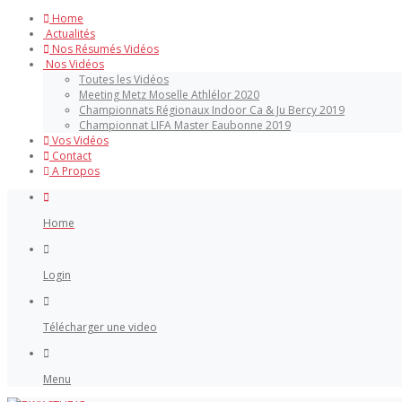
Home
Actualités
Nos Résumés Vidéos
Nos Vidéos
Toutes les Vidéos
Meeting Metz Moselle Athlélor 2020
Championnats Régionaux Indoor Ca & Ju Bercy 2019
Championnat LIFA Master Eaubonne 2019
Vos Vidéos
Contact
A Propos
Home
Login
Télécharger une video
Menu