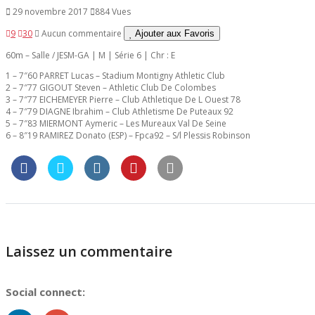
29 novembre 2017
884 Vues
9
30
Aucun commentaire
Ajouter aux Favoris
60m – Salle / JESM-GA | M | Série 6 | Chr : E
1 – 7″60 PARRET Lucas – Stadium Montigny Athletic Club
2 – 7″77 GIGOUT Steven – Athletic Club De Colombes
3 – 7″77 EICHEMEYER Pierre – Club Athletique De L Ouest 78
4 – 7″79 DIAGNE Ibrahim – Club Athletisme De Puteaux 92
5 – 7″83 MIERMONT Aymeric – Les Mureaux Val De Seine
6 – 8″19 RAMIREZ Donato (ESP) – Fpca92 – S/l Plessis Robinson
Laissez un commentaire
Social connect: