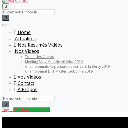
Home
Actualités
Nos Résumés Vidéos
Nos Vidéos
Toutes les Vidéos
Meeting Metz Moselle Athlélor 2020
Championnats Régionaux Indoor Ca & Ju Bercy 2019
Championnat LIFA Master Eaubonne 2019
Vos Vidéos
Contact
A Propos
Sing in
Télécharger une video