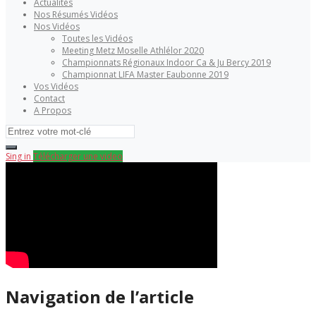
Actualités
Nos Résumés Vidéos
Nos Vidéos
Toutes les Vidéos
Meeting Metz Moselle Athlélor 2020
Championnats Régionaux Indoor Ca & Ju Bercy 2019
Championnat LIFA Master Eaubonne 2019
Vos Vidéos
Contact
A Propos
Sing in
Télécharger une video
Navigation de l’article