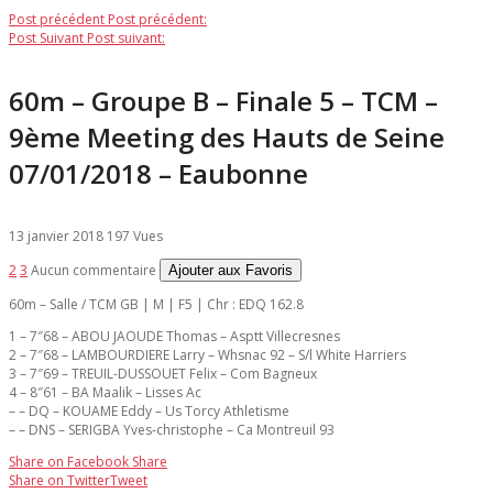
Post précédent
Post précédent:
Post Suivant
Post suivant:
60m – Groupe B – Finale 5 – TCM –
9ème Meeting des Hauts de Seine
07/01/2018 – Eaubonne
13 janvier 2018
197 Vues
2
3
Aucun commentaire
Ajouter aux Favoris
60m – Salle / TCM GB | M | F5 | Chr : EDQ 162.8
1 – 7″68 – ABOU JAOUDE Thomas – Asptt Villecresnes
2 – 7″68 – LAMBOURDIERE Larry – Whsnac 92 – S/l White Harriers
3 – 7″69 – TREUIL-DUSSOUET Felix – Com Bagneux
4 – 8″61 – BA Maalik – Lisses Ac
– – DQ – KOUAME Eddy – Us Torcy Athletisme
– – DNS – SERIGBA Yves-christophe – Ca Montreuil 93
Share on Facebook
Share
Share on Twitter
Tweet