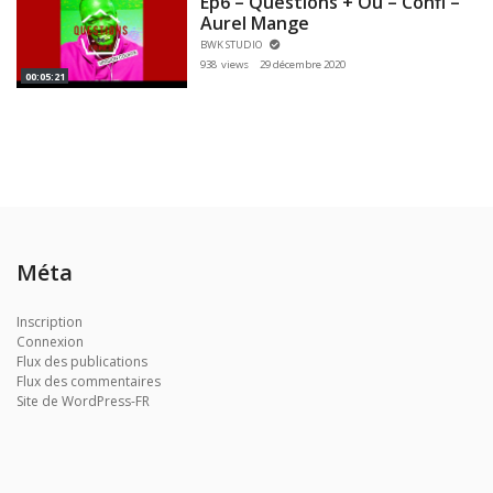
Ep6 – Questions + Ou – Confi –
Aurel Mange
BWK STUDIO
938 views
29 décembre 2020
00:05:21
Méta
Inscription
Connexion
Flux des publications
Flux des commentaires
Site de WordPress-FR