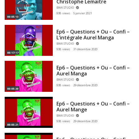
Christophe Lemaitre
BWK STUDIO
938 views
5 janvier 2021
00:05:13
Ep6 – Questions + Ou – Confi –
L’intégrale Aurel Manga
BWK STUDIO
938 views
31 décembre 2020
00:17:17
Ep6 – Questions + Ou – Confi –
Aurel Manga
BWK STUDIO
938 views
29 décembre 2020
00:05:20
Ep6 – Questions + Ou – Confi –
Aurel Mange
BWK STUDIO
938 views
29 décembre 2020
00:05:21