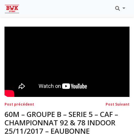
Toutes Les Vidéos
Meeting Metz Moselle Athlélor
2020
Championnats Régionaux Indoor
Ca & Ju Bercy 2019
Championnat LIFA Master
Eaubonne 2019
Navigation
Post
Po
Post précédent
Post Suivant
précédent:
su
de
60M – GROUPE B – SERIE 5 – CAF –
l’article
CHAMPIONNAT 92 & 78 INDOOR
25/11/2017 – EAUBONNE