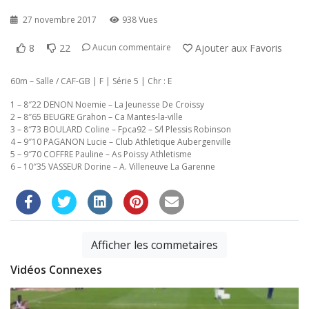
27 novembre 2017
938 Vues
8
22
Ajouter aux Favoris
Aucun commentaire
60m – Salle / CAF-GB | F | Série 5 | Chr : E
1 – 8″22 DENON Noemie – La Jeunesse De Croissy
2 – 8″65 BEUGRE Grahon – Ca Mantes-la-ville
3 – 8″73 BOULARD Coline – Fpca92 – S/l Plessis Robinson
4 – 9″10 PAGANON Lucie – Club Athletique Aubergenville
5 – 9″70 COFFRE Pauline – As Poissy Athletisme
6 – 10″35 VASSEUR Dorine – A. Villeneuve La Garenne
Afficher les commetaires
Vidéos Connexes