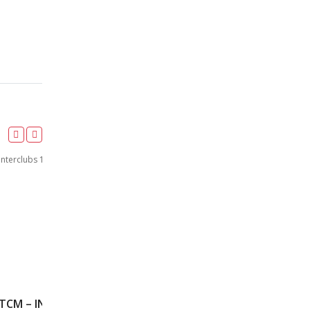
110M HAIES – FINALE 2 – TCM – INTERCLUBS 1ER TOUR N1 N2 – 06/05/2018 – ANTONY