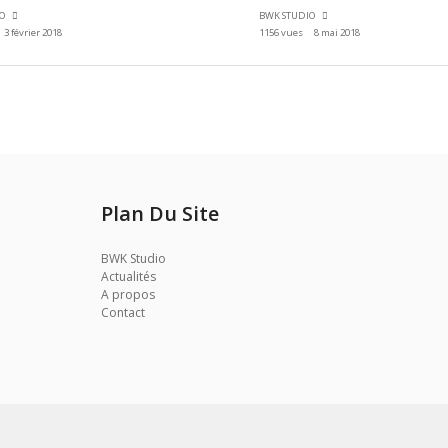
IO
BWK STUDIO
3 février 2018
1156 vues
8 mai 2018
Plan Du Site
BWK Studio
Actualités
A propos
Contact