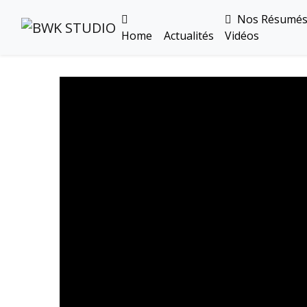
Nos Résumé
Home
Actualités
Vidéos
Toutes Les Vidéos
Meeting Metz Moselle Athlélor
2020
Championnats Régionaux Indoor
Ca & Ju Bercy 2019
Championnat LIFA Master
Eaubonne 2019