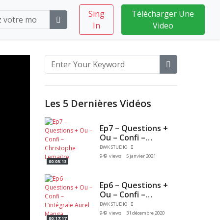
Sing
Télécharger Une
In
Video
Les 5 Dernières Vidéos
Ep7 – Questions +
Ou – Confi –
Christophe
BWK STUDIO
Lemaitre
949 views
5 janvier 2021
00:05:13
Ep6 – Questions +
Ou – Confi –
L’intégrale Aurel
BWK STUDIO
Manga
949 views
31 décembre 2020
00:17:17