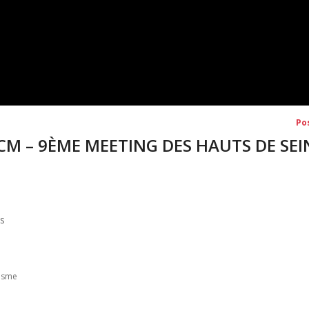
Po
TCM – 9ÈME MEETING DES HAUTS DE SEI
is
tisme