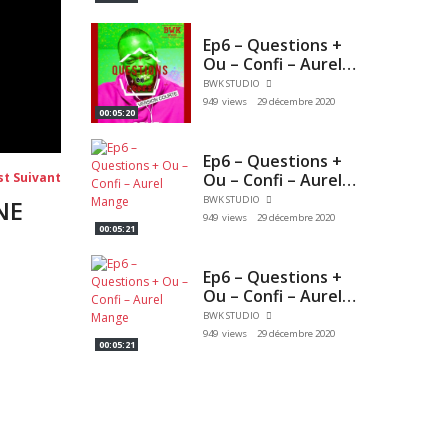
Ep6 – Questions +
Ou – Confi – Aurel
Manga
BWK STUDIO
949 views
29 décembre 2020
00:05:20
Ep6 – Questions +
Post
Ou – Confi – Aurel
st Suivant
suivant:
Mange
BWK STUDIO
NE
949 views
29 décembre 2020
00:05:21
Ep6 – Questions +
Ou – Confi – Aurel
Mange
BWK STUDIO
949 views
29 décembre 2020
00:05:21