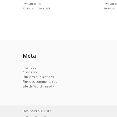
BWK STUDIO
BWK STUD
1036 vues
22 mai 2018
1561 vues
Méta
Inscription
Connexion
Flux des publications
Flux des commentaires
Site de WordPress-FR
BWK Studio © 2017