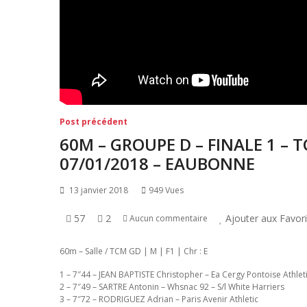
Navigation
Post
Post précédent
précédent:
de
60M – GROUPE D – FINALE 1 – 
l’article
07/01/2018 – EAUBONNE
13 janvier 2018
949 Vues
57
2
Ajouter aux Favor
Aucun commentaire
60m – Salle / TCM GD | M | F1 | Chr : E
1 – 7″44 – JEAN BAPTISTE Christopher – Ea Cergy Pontoise Athle
2 – 7″49 – SARTRE Antonin – Whsnac 92 – S/l White Harriers
3 – 7″72 – RODRIGUEZ Adrian – Paris Avenir Athletic