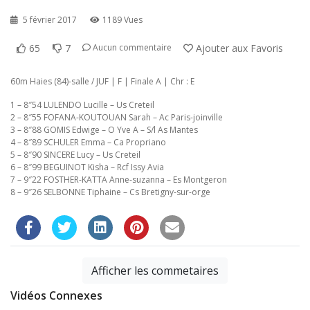
5 février 2017
1189 Vues
65
7
Ajouter aux Favoris
Aucun commentaire
60m Haies (84)-salle / JUF | F | Finale A | Chr : E
1 – 8″54 LULENDO Lucille – Us Creteil
2 – 8″55 FOFANA-KOUTOUAN Sarah – Ac Paris-joinville
3 – 8″88 GOMIS Edwige – O Yve A – S/l As Mantes
4 – 8″89 SCHULER Emma – Ca Propriano
5 – 8″90 SINCERE Lucy – Us Creteil
6 – 8″99 BEGUINOT Kisha – Rcf Issy Avia
7 – 9″22 FOSTHER-KATTA Anne-suzanna – Es Montgeron
8 – 9″26 SELBONNE Tiphaine – Cs Bretigny-sur-orge
Afficher les commetaires
Vidéos Connexes