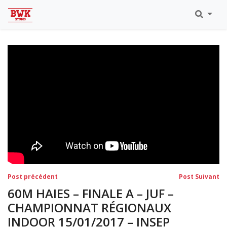
Toutes Les Vidéos
Meeting Metz Moselle Athlélor
2020
Championnats Régionaux Indoor
Ca & Ju Bercy 2019
Championnat LIFA Master
Eaubonne 2019
Navigation
Post
Po
Post précédent
Post Suivant
précédent:
su
de
60M HAIES – FINALE A – JUF –
l’article
CHAMPIONNAT RÉGIONAUX
INDOOR 15/01/2017 – INSEP