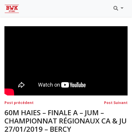
Toutes Les Vidéos
Meeting Metz Moselle Athlélor
2020
Championnats Régionaux Indoor
Ca & Ju Bercy 2019
Championnat LIFA Master
Eaubonne 2019
Navigation
Post
Po
Post précédent
Post Suivant
précédent:
su
de
60M HAIES – FINALE A – JUM –
l’article
CHAMPIONNAT RÉGIONAUX CA & JU
27/01/2019 – BERCY