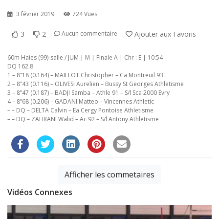
3 février 2019
724 Vues
3
2
Ajouter aux Favoris
Aucun commentaire
60m Haies (99)-salle / JUM | M | Finale A | Chr : E | 10:54
DQ 162.8
1 – 8”18 (0.164) – MAILLOT Christopher – Ca Montreuil 93
2 – 8”43 (0.116) – OLIVESI Aurelien – Bussy St Georges Athletisme
3 – 8”47 (0.187) – BADJI Samba – Athle 91 – S/l Sca 2000 Evry
4 – 8”68 (0.206) – GADANI Matteo – Vincennes Athletic
– – DQ – DELTA Calvin – Ea Cergy Pontoise Athletisme
– – DQ – ZAHRANI Walid – Ac 92 – S/l Antony Athletisme
Afficher les commetaires
Vidéos Connexes