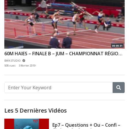
00:00:31
60M HAIES – FINALE B – JUM – CHAMPIONNAT RÉGIONAUX CA & JU 27/01/2019 – BERCY
BWK STUDIO
508 vues
3 février 2019
Les 5 Dernières Vidéos
Ep7 – Questions + Ou – Confi –