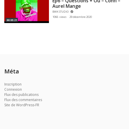
Ep6 – Questions + Ou – Confi –
Aurel Mange
BWK STUDIO
1066 views
29 décembre 2020
00:05:21
Méta
Inscription
Connexion
Flux des publications
Flux des commentaires
Site de WordPress-FR