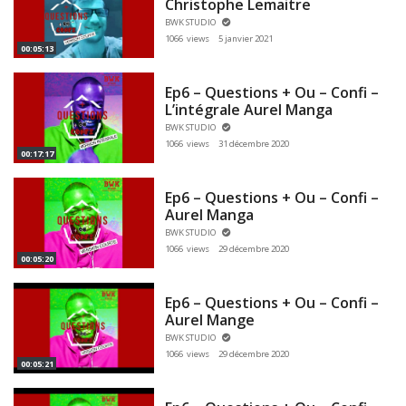
Christophe Lemaitre
BWK STUDIO
1066 views
5 janvier 2021
00:05:13
Ep6 – Questions + Ou – Confi –
L’intégrale Aurel Manga
BWK STUDIO
1066 views
31 décembre 2020
00:17:17
Ep6 – Questions + Ou – Confi –
Aurel Manga
BWK STUDIO
1066 views
29 décembre 2020
00:05:20
Ep6 – Questions + Ou – Confi –
Aurel Mange
BWK STUDIO
1066 views
29 décembre 2020
00:05:21