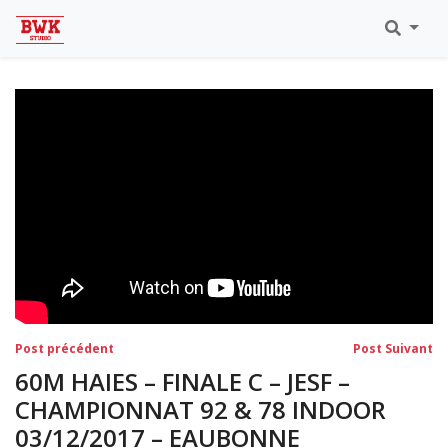
Toutes Les Vidéos
Meeting Metz Moselle Athlélor
2020
Championnats Régionaux Indoor
Ca & Ju Bercy 2019
Championnat LIFA Master
Eaubonne 2019
Navigation
Post
Po
Post précédent
Post Suivant
précédent:
su
de
60M HAIES – FINALE C – JESF –
l’article
CHAMPIONNAT 92 & 78 INDOOR
03/12/2017 – EAUBONNE