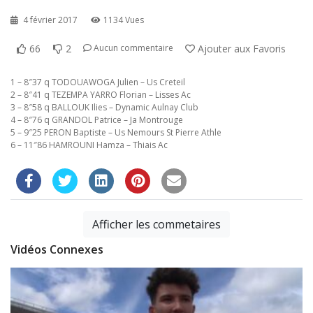
4 février 2017
1134 Vues
66
2
Ajouter aux Favoris
Aucun commentaire
1 – 8″37 q TODOUAWOGA Julien – Us Creteil
2 – 8″41 q TEZEMPA YARRO Florian – Lisses Ac
3 – 8″58 q BALLOUK Ilies – Dynamic Aulnay Club
4 – 8″76 q GRANDOL Patrice – Ja Montrouge
5 – 9″25 PERON Baptiste – Us Nemours St Pierre Athle
6 – 11″86 HAMROUNI Hamza – Thiais Ac
Afficher les commetaires
Vidéos Connexes