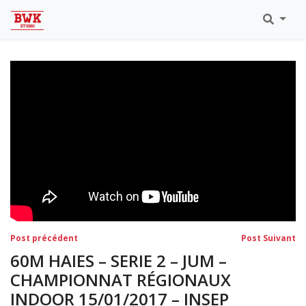
Toutes Les Vidéos
Meeting Metz Moselle Athlélor
2020
Championnats Régionaux Indoor
Ca & Ju Bercy 2019
Championnat LIFA Master
Eaubonne 2019
Navigation
Post
Po
Post précédent
Post Suivant
précédent:
su
de
60M HAIES – SERIE 2 – JUM –
l’article
CHAMPIONNAT RÉGIONAUX
INDOOR 15/01/2017 – INSEP