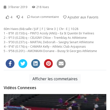
3 février 2019
218 Vues
4
4
Ajouter aux Favoris
Aucun commentaire
60m Haies (84)-salle / JUF | F | Série 3 | Chr : E | 10:28
1 – 8”91 (0.150) q – PINTO Acioly (ANG) – Ea St Quentin En Yvelines
2 – 9”13 (0.228) q – CELIGNY Chloe – Tremblay Ac Athletisme
3 – 9”30 (0.237) q – MARTIAL Deborah – Savigny Senart Athletisme
4 – 9”47 (0.176) q – CAMARA Kelly – Athletic Club Arpajonais
5 – 9”58 (0.201) – AMONKAN Doriane – Bussy St Georges Athletisme
Afficher les commetaires
Vidéos Connexes