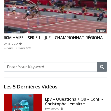
00:00:31
60M HAIES – SERIE 1 – JUF – CHAMPIONNAT RÉGIONAUX CA & JU 27/01/2019 – BERCY
BWK STUDIO
287 vues
3 février 2019
Les 5 Dernières Vidéos
Ep7 – Questions + Ou – Confi –
Christophe Lemaitre
BWK STUDIO