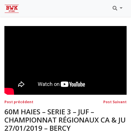
Toutes Les Vidéos
Meeting Metz Moselle Athlélor
2020
Championnats Régionaux Indoor
Ca & Ju Bercy 2019
Championnat LIFA Master
Eaubonne 2019
Navigation
Post
Po
Post précédent
Post Suivant
précédent:
su
de
60M HAIES – SERIE 3 – JUF –
l’article
CHAMPIONNAT RÉGIONAUX CA & JU
27/01/2019 – BERCY