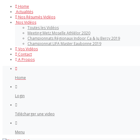
Home
Actualités
Nos Résumés Vidéos
Nos Vidéos
Toutes les Vidéos
Meeting Metz Moselle Athlélor 2020
Championnats Régionaux Indoor Ca & Ju Bercy 2019
Championnat LIFA Master Eaubonne 2019
Vos Vidéos
Contact
A Propos
Home
Login
Télécharger une video
Menu