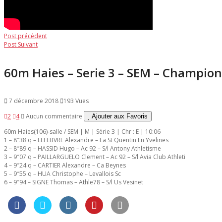
Navigation
Post
Post précédent
Post
précédent:
Post Suivant
de
suivant:
l’article
60m Haies – Serie 3 – SEM – Champio
7 décembre 2018
193 Vues
2
4
Aucun commentaire
Ajouter aux Favoris
60m Haies(106)-salle / SEM | M | Série 3 | Chr : E | 10:06
1 – 8″38 q – LEFEBVRE Alexandre – Ea St Quentin En Yvelines
2 – 8″89 q – HASSID Hugo – Ac 92 – S/l Antony Athletisme
3 – 9″07 q – PAILLARGUELO Clement – Ac 92 – S/l Avia Club Athleti
4 – 9″24 q – CARTIER Alexandre – Ca Beynes
5 – 9″55 q – HUA Christophe – Levallois Sc
6 – 9″94 – SIGNE Thomas – Athle78 – S/l Us Vesinet