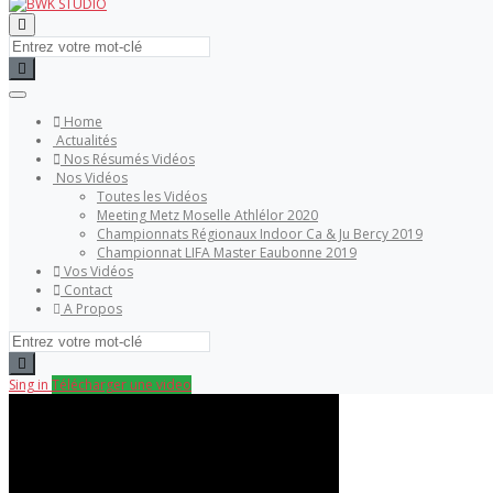
Home
Actualités
Nos Résumés Vidéos
Nos Vidéos
Toutes les Vidéos
Meeting Metz Moselle Athlélor 2020
Championnats Régionaux Indoor Ca & Ju Bercy 2019
Championnat LIFA Master Eaubonne 2019
Vos Vidéos
Contact
A Propos
Sing in
Télécharger une video