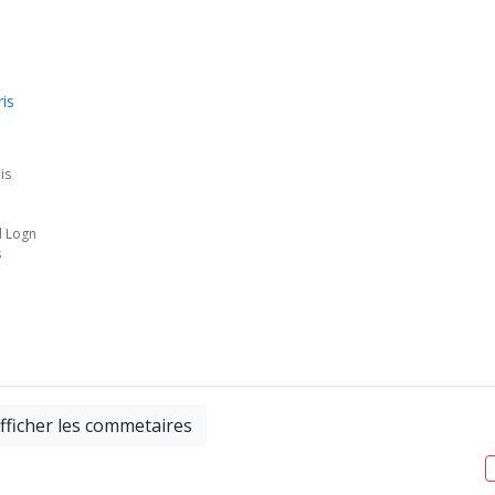
is
is
l Logn
s
d
fficher les commetaires