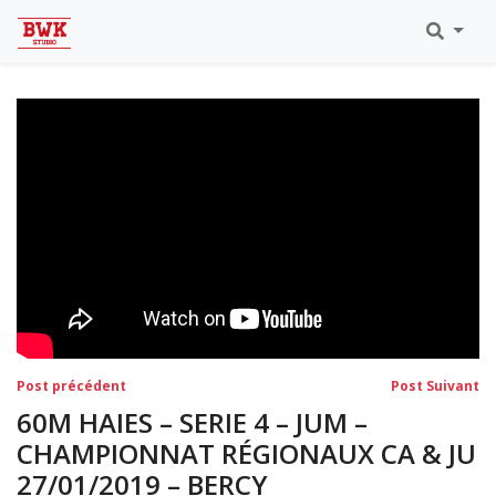
Toutes Les Vidéos
Meeting Metz Moselle Athlélor
2020
Championnats Régionaux Indoor
Ca & Ju Bercy 2019
Championnat LIFA Master
Eaubonne 2019
Navigation
Post
Po
Post précédent
Post Suivant
précédent:
su
de
60M HAIES – SERIE 4 – JUM –
l’article
CHAMPIONNAT RÉGIONAUX CA & JU
27/01/2019 – BERCY