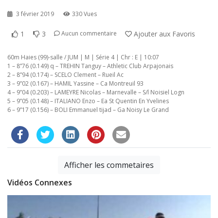
3 février 2019
330 Vues
1
3
Ajouter aux Favoris
Aucun commentaire
60m Haies (99)-salle / JUM | M | Série 4 | Chr : E | 10:07
1 – 8”76 (0.149) q – TREHIN Tanguy – Athletic Club Arpajonais
2 – 8”94 (0.174) – SCELO Clement – Rueil Ac
3 – 9”02 (0.167) – HAMIL Yassine – Ca Montreuil 93
4 – 9”04 (0.203) – LAMEYRE Nicolas – Marnevalle – S/l Noisiel Logn
5 – 9”05 (0.148) – ITALIANO Enzo – Ea St Quentin En Yvelines
6 – 9”17 (0.156) – BOLI Emmanuel tijad – Ga Noisy Le Grand
Afficher les commetaires
Vidéos Connexes