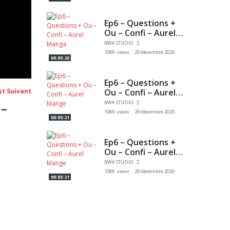
Ep6 – Questions +
Ou – Confi – Aurel
Manga
BWK STUDIO
1089 views
29 décembre 2020
00:05:20
Ep6 – Questions +
Post
Ou – Confi – Aurel
st Suivant
suivant:
Mange
BWK STUDIO
 –
1089 views
29 décembre 2020
00:05:21
Ep6 – Questions +
Ou – Confi – Aurel
Mange
BWK STUDIO
1089 views
29 décembre 2020
00:05:21