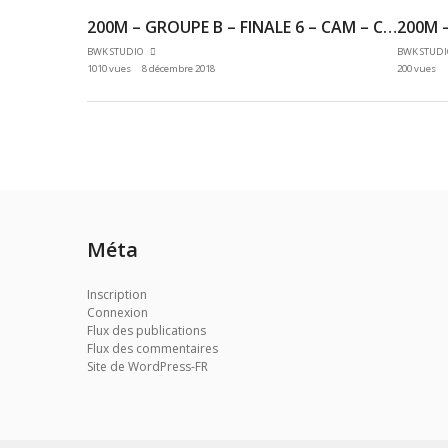
200M – GROUPE B – FINALE 6 – CAM – CHAMPIONNAT 92 & 78 INDOOR 02/12/2018 – EAUBONNE
BWK STUDIO
BWK STUD
1010 vues
8 décembre 2018
200 vues
Méta
Inscription
Connexion
Flux des publications
Flux des commentaires
Site de WordPress-FR