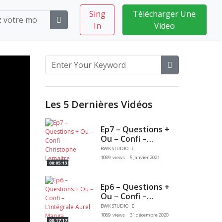
Sing
Télécharger Une
In
Video
Les 5 Dernières Vidéos
Ep7 – Questions +
Ou – Confi –
Christophe
BWK STUDIO
Lemaitre
1089 views
5 janvier 2021
00:05:13
Ep6 – Questions +
Ou – Confi –
L’intégrale Aurel
BWK STUDIO
Manga
1089 views
31 décembre 2020
00:17:17