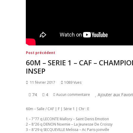
Navigation
Post
Post précédent
précédent:
de
60M – SERIE 1 – CAF – CHAMP
l’article
INSEP
11 février 2017
1089 Vues
74
4
Ajouter aux Favor
Aucun commentaire
60m – Salle / CAF | F | Série 1 | Chr : E
1 – 7″77 q LECONTE Mallory – Saint Denis Emotion
2 – 8″26 q DENON Noemie – La Jeunesse De Croissy
3 – 8″29 q SECQUEVILLE Melissa – Ac Paris-joinville