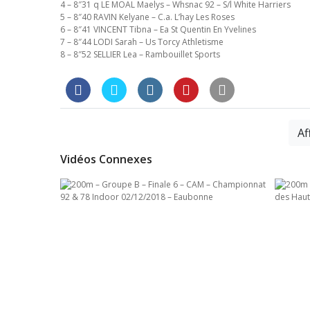
4 – 8″31 q LE MOAL Maelys – Whsnac 92 – S/l White Harriers
5 – 8″40 RAVIN Kelyane – C.a. L’hay Les Roses
6 – 8″41 VINCENT Tibna – Ea St Quentin En Yvelines
7 – 8″44 LODI Sarah – Us Torcy Athletisme
8 – 8″52 SELLIER Lea – Rambouillet Sports
Af
Vidéos Connexes