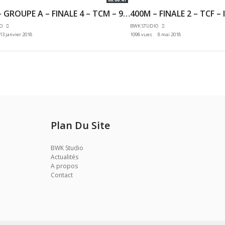
200M – GROUPE A – FINALE 4 – TCM – 9ÈME MEETING DES HAUTS DE SEINE 07/01/2018 – EAUBONNE
IO
BWK STUDIO
13 janvier 2018
1098 vues
8 mai 2018
Plan Du Site
BWK Studio
Actualités
A propos
Contact