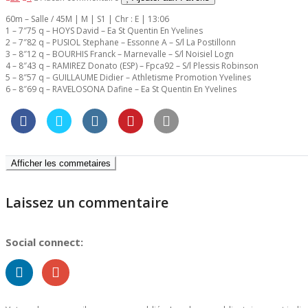
60m – Salle / 45M | M | S1 | Chr : E | 13:06
1 – 7″75 q – HOYS David – Ea St Quentin En Yvelines
2 – 7″82 q – PUSIOL Stephane – Essonne A – S/l La Postillonn
3 – 8″12 q – BOURHIS Franck – Marnevalle – S/l Noisiel Logn
4 – 8″43 q – RAMIREZ Donato (ESP) – Fpca92 – S/l Plessis Robinson
5 – 8″57 q – GUILLAUME Didier – Athletisme Promotion Yvelines
6 – 8″69 q – RAVELOSONA Dafine – Ea St Quentin En Yvelines
Afficher les commetaires
Laissez un commentaire
Social connect: