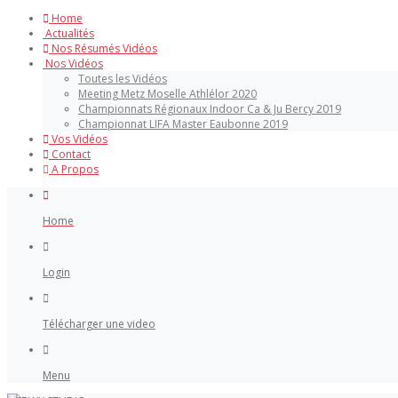
Home
Actualités
Nos Résumés Vidéos
Nos Vidéos
Toutes les Vidéos
Meeting Metz Moselle Athlélor 2020
Championnats Régionaux Indoor Ca & Ju Bercy 2019
Championnat LIFA Master Eaubonne 2019
Vos Vidéos
Contact
A Propos
Home
Login
Télécharger une video
Menu