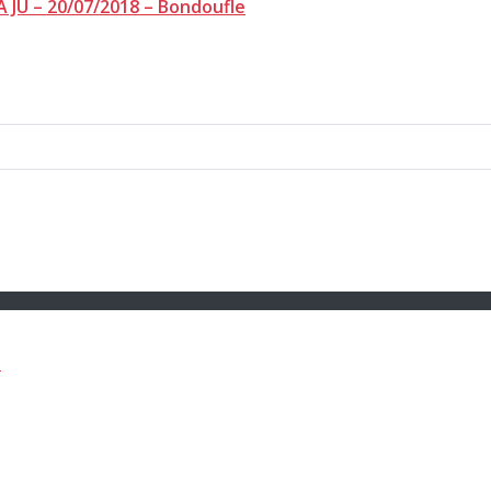
 JU – 20/07/2018 – Bondoufle
e