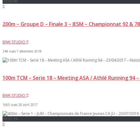
00:00:46
200m – Groupe D – Finale 3 – JESM – Championnat 92 & 7
BWK STUDIO
248 vues
7 décembre 2018
100m TCM – Serie 18 – Meeting ASA / Athlé Running 94 – 
BWK STUDIO
1665 vues
26 avril 2017
00:01:19