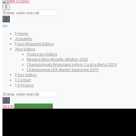
Home
Actualités
Nos Résumés Vidéos
Nos Vidéos
Toutes les Vidéos
Meeting Metz Moselle Athlélor 2020
Championnats Régionaux Indoor Ca & Ju Bercy 2019
Championnat LIFA Master Eaubonne 2019
Vos Vidéos
Contact
A Propos
Sing in
Télécharger une video