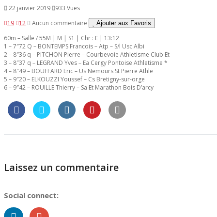
22 janvier 2019
933 Vues
19
12
Aucun commentaire
Ajouter aux Favoris
60m – Salle / 55M | M | S1 | Chr : E | 13:12
1 – 7″72 Q – BONTEMPS Francois – Atp – S/l Usc Albi
2 – 8″36 q – PITCHON Pierre – Courbevoie Athletisme Club Et
3 – 8″37 q – LEGRAND Yves – Ea Cergy Pontoise Athletisme *
4 – 8″49 – BOUFFARD Eric – Us Nemours St Pierre Athle
5 – 9″20 – ELKOUZZI Youssef – Cs Bretigny-sur-orge
6 – 9″42 – ROUILLE Thierry – Sa Et Marathon Bois D’arcy
Laissez un commentaire
Social connect: