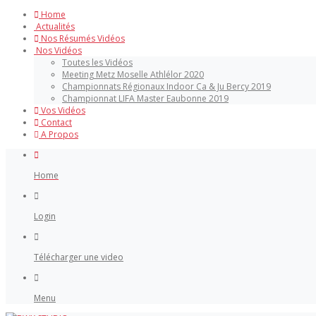
Home
Actualités
Nos Résumés Vidéos
Nos Vidéos
Toutes les Vidéos
Meeting Metz Moselle Athlélor 2020
Championnats Régionaux Indoor Ca & Ju Bercy 2019
Championnat LIFA Master Eaubonne 2019
Vos Vidéos
Contact
A Propos
Home
Login
Télécharger une video
Menu