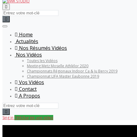
Home
Actualités
Nos Résumés Vidéos
Nos Vidéos
Toutes les Vidéos
Meeting Metz Moselle Athlélor 2020
Championnats Régionaux Indoor Ca & Ju Bercy 2019
Championnat LIFA Master Eaubonne 2019
Vos Vidéos
Contact
A Propos
Sing in
Télécharger une video