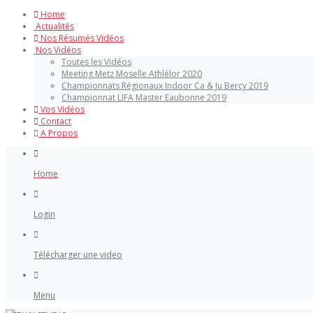
Home
Actualités
Nos Résumés Vidéos
Nos Vidéos
Toutes les Vidéos
Meeting Metz Moselle Athlélor 2020
Championnats Régionaux Indoor Ca & Ju Bercy 2019
Championnat LIFA Master Eaubonne 2019
Vos Vidéos
Contact
A Propos
Home
Login
Télécharger une video
Menu