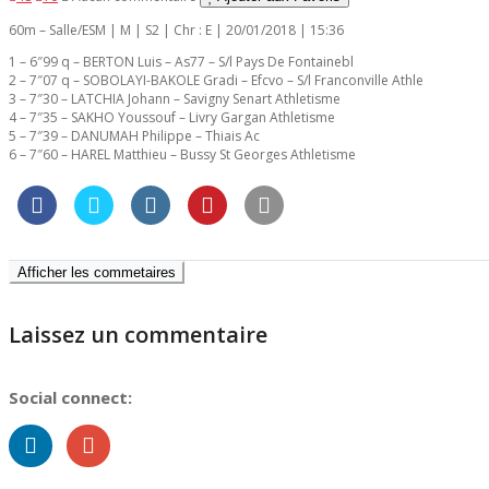
60m – Salle/ESM | M | S2 | Chr : E | 20/01/2018 | 15:36
1 – 6″99 q – BERTON Luis – As77 – S/l Pays De Fontainebl
2 – 7″07 q – SOBOLAYI-BAKOLE Gradi – Efcvo – S/l Franconville Athle
3 – 7″30 – LATCHIA Johann – Savigny Senart Athletisme
4 – 7″35 – SAKHO Youssouf – Livry Gargan Athletisme
5 – 7″39 – DANUMAH Philippe – Thiais Ac
6 – 7″60 – HAREL Matthieu – Bussy St Georges Athletisme
Afficher les commetaires
Laissez un commentaire
Social connect: