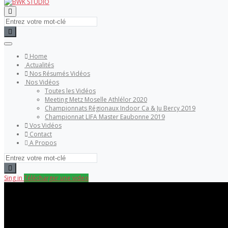
Home
Actualités
Nos Résumés Vidéos
Nos Vidéos
Toutes les Vidéos
Meeting Metz Moselle Athlélor 2020
Championnats Régionaux Indoor Ca & Ju Bercy 2019
Championnat LIFA Master Eaubonne 2019
Vos Vidéos
Contact
A Propos
Sing in
Télécharger une video