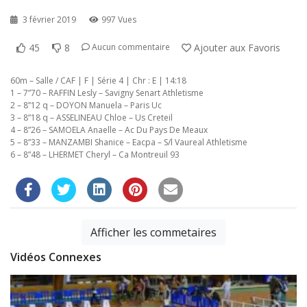
3 février 2019
997 Vues
45
8
Ajouter aux Favoris
Aucun commentaire
60m – Salle / CAF | F | Série 4 | Chr : E | 14:18
1 – 7”70 – RAFFIN Lesly – Savigny Senart Athletisme
2 – 8”12 q – DOYON Manuela – Paris Uc
3 – 8”18 q – ASSELINEAU Chloe – Us Creteil
4 – 8”26 – SAMOELA Anaelle – Ac Du Pays De Meaux
5 – 8”33 – MANZAMBI Shanice – Eacpa – S/l Vaureal Athletisme
6 – 8”48 – LHERMET Cheryl – Ca Montreuil 93
Afficher les commetaires
Vidéos Connexes