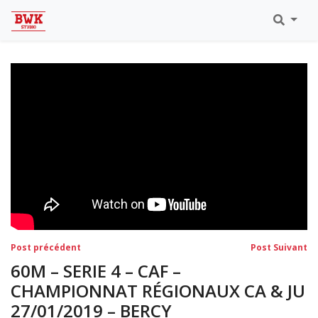
Toutes Les Vidéos
Meeting Metz Moselle Athlélor
2020
Championnats Régionaux Indoor
Ca & Ju Bercy 2019
Championnat LIFA Master
Eaubonne 2019
Navigation
Post
Po
Post précédent
Post Suivant
précédent:
su
de
60M – SERIE 4 – CAF –
l’article
CHAMPIONNAT RÉGIONAUX CA & JU
27/01/2019 – BERCY