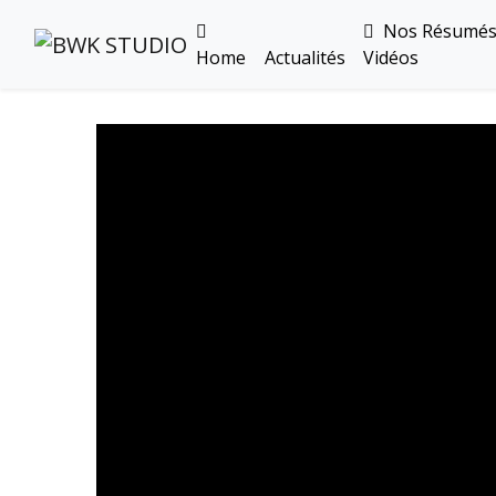
Nos Résumé
Home
Actualités
Vidéos
Toutes Les Vidéos
Meeting Metz Moselle Athlélor
2020
Championnats Régionaux Indoor
Ca & Ju Bercy 2019
Championnat LIFA Master
Eaubonne 2019