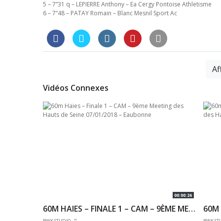
5 – 7”31 q – LEPIERRE Anthony – Ea Cergy Pontoise Athletisme
6 – 7”48 – PATAY Romain – Blanc Mesnil Sport Ac
Af
Vidéos Connexes
00:00:26
60M – FINALE C – JUM – CHAMPIONNAT RÉGIONAUX INDOOR 15/01/2017 – INSEP
60M HAIES – FINALE 1 – CAM – 9ÈME MEETING DES HAUTS DE SEINE 07/01/2018 – EAUBONNE
BWK STUDIO
BWK ST