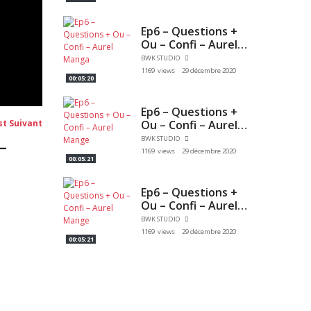
Ep6 – Questions +
Ou – Confi – Aurel
Manga
BWK STUDIO
1169 views
29 décembre 2020
00:05:20
Ep6 – Questions +
Post
Ou – Confi – Aurel
st Suivant
suivant:
Mange
BWK STUDIO
–
1169 views
29 décembre 2020
00:05:21
Ep6 – Questions +
Ou – Confi – Aurel
Mange
BWK STUDIO
1169 views
29 décembre 2020
00:05:21