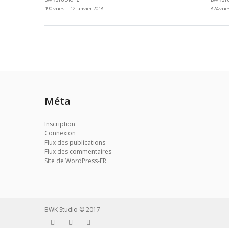
190 vues
12 janvier 2018
824 vue
Méta
Inscription
Connexion
Flux des publications
Flux des commentaires
Site de WordPress-FR
BWK Studio © 2017