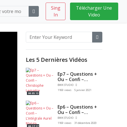
Sing
Télécharger Une
In
Video
Les 5 Dernières Vidéos
Ep7 – Questions +
Ou – Confi –
Christophe
BWK STUDIO
Lemaitre
1169 views
5 janvier 2021
00:05:13
Ep6 – Questions +
Ou – Confi –
L’intégrale Aurel
BWK STUDIO
Manga
1169 views
31 décembre 2020
00:17:17