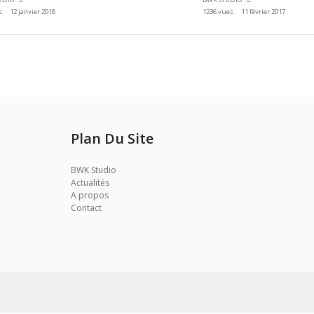
s
12 janvier 2018
1236 vues
11 février 2017
Plan Du Site
BWK Studio
Actualités
A propos
Contact