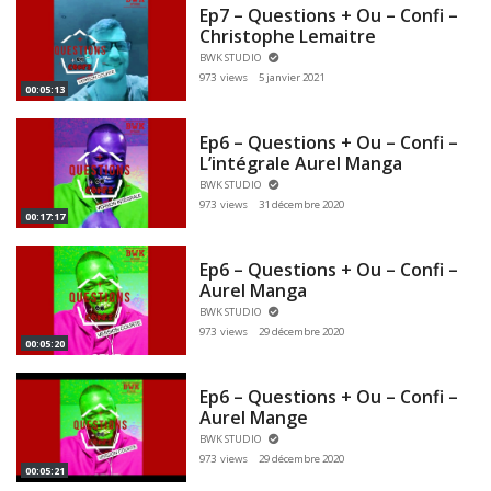
Ep7 – Questions + Ou – Confi –
Christophe Lemaitre
BWK STUDIO
973 views
5 janvier 2021
00:05:13
Ep6 – Questions + Ou – Confi –
L’intégrale Aurel Manga
BWK STUDIO
973 views
31 décembre 2020
00:17:17
Ep6 – Questions + Ou – Confi –
Aurel Manga
BWK STUDIO
973 views
29 décembre 2020
00:05:20
Ep6 – Questions + Ou – Confi –
Aurel Mange
BWK STUDIO
973 views
29 décembre 2020
00:05:21