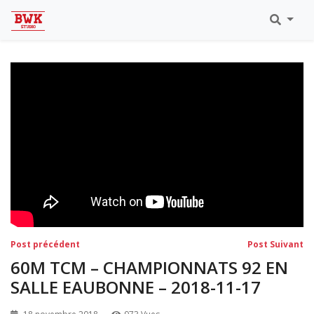
Toutes Les Vidéos
Meeting Metz Moselle Athlélor
2020
Championnats Régionaux Indoor
Ca & Ju Bercy 2019
Championnat LIFA Master
Eaubonne 2019
Navigation
Post
Po
Post précédent
Post Suivant
précédent:
su
de
60M TCM – CHAMPIONNATS 92 EN
l’article
SALLE EAUBONNE – 2018-11-17