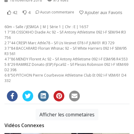
18 novembre 2018
973 Vues
42
4
Ajouter aux Favoris
Aucun commentaire
60m – Salle / JESMGA | M | Série 1 | Chr : E | 16:57
1 7″38 CISSOKHO Diadie Ac 92 – S/l Antony Athletisme 092 I-F SEM/94 IR3
756
2 7″44 CRESPI Marc Athle78 – S/l Us Vesinet 078 I-F JUM/01 IR3 729
3 7″84 BACCARARD Florian Whsnac 92 – S/l White Harriers 092 I-F SEM/95
R3 561
4 7″86 MENDY Florent Ac 92 – S/l Antony Athletisme 092 I-F ESM/98 R4 553
5 8″29 RAMIREZ Donato (ESP) Fpca92 – S/l Plessis Robinson 092 I-F VEM/69
D2 398
6 8″50 PITCHON Pierre Courbevoie Athletisme Club Et 092 I-F VEM/61 D4
332
Afficher les commetaires
Vidéos Connexes