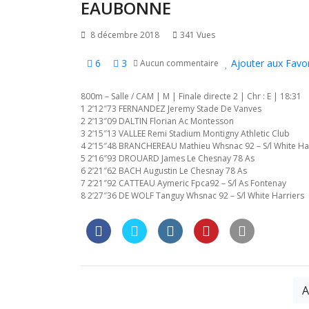
l’article
EAUBONNE
8 décembre 2018
341 Vues
6
3
Ajouter aux Favor
Aucun commentaire
800m – Salle / CAM | M | Finale directe 2 | Chr : E | 18:31
1 2’12″73 FERNANDEZ Jeremy Stade De Vanves
2 2’13″09 DALTIN Florian Ac Montesson
3 2’15″13 VALLEE Remi Stadium Montigny Athletic Club
4 2’15″48 BRANCHEREAU Mathieu Whsnac 92 – S/l White Ha
5 2’16″93 DROUARD James Le Chesnay 78 As
6 2’21″62 BACH Augustin Le Chesnay 78 As
7 2’21″92 CATTEAU Aymeric Fpca92 – S/l As Fontenay
8 2’27″36 DE WOLF Tanguy Whsnac 92 – S/l White Harriers
A