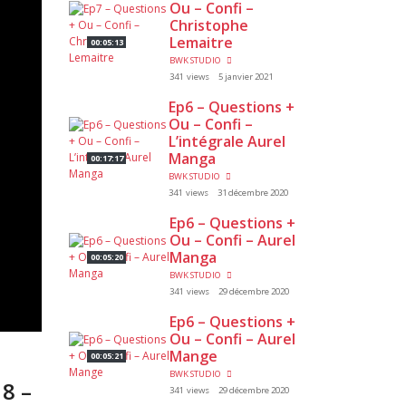
Ou – Confi –
Christophe
Lemaitre
00:05:13
BWK STUDIO
341 views
5 janvier 2021
Ep6 – Questions +
Ou – Confi –
L’intégrale Aurel
Manga
00:17:17
BWK STUDIO
341 views
31 décembre 2020
Ep6 – Questions +
Ou – Confi – Aurel
Manga
00:05:20
BWK STUDIO
341 views
29 décembre 2020
Ep6 – Questions +
Ou – Confi – Aurel
Mange
00:05:21
BWK STUDIO
8 –
341 views
29 décembre 2020