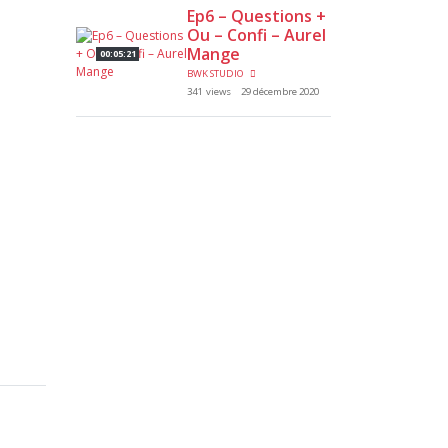
Ep6 – Questions +
Ou – Confi – Aurel
Mange
00:05:21
BWK STUDIO
341 views
29 décembre 2020