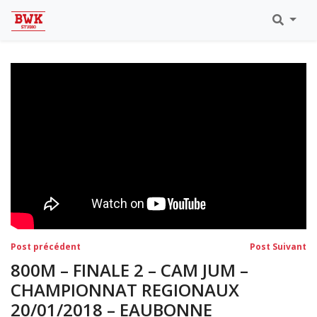
Toutes Les Vidéos
Meeting Metz Moselle Athlélor
2020
Championnats Régionaux Indoor
Ca & Ju Bercy 2019
Championnat LIFA Master
Eaubonne 2019
Navigation
Post
Po
Post précédent
Post Suivant
précédent:
su
de
800M – FINALE 2 – CAM JUM –
l’article
CHAMPIONNAT REGIONAUX
20/01/2018 – EAUBONNE