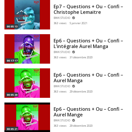
Ep7 – Questions + Ou – Confi –
Christophe Lemaitre
BWK STUDIO
363 views
5 janvier 2021
00:05:13
Ep6 – Questions + Ou – Confi –
L’intégrale Aurel Manga
BWK STUDIO
363 views
31 décembre 2020
00:17:17
Ep6 – Questions + Ou – Confi –
Aurel Manga
BWK STUDIO
363 views
29 décembre 2020
00:05:20
Ep6 – Questions + Ou – Confi –
Aurel Mange
BWK STUDIO
363 views
29 décembre 2020
00:05:21