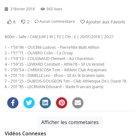
3 février 2018
363 Vues
6
2
Ajouter aux Favoris
Aucun commentaire
800m – Salle / CAM JUM | M | F2 | Chr : E | 20/01/2018 | 20:27
1 – 1’56″96 – OUCENI Ludovic – Pierrefitte Multi Athlon
2 – 1’57″71 – OLIVERO Colin – Ca Orsay
3 – 1’59″13 – COUGNAUD Clement – Ao Charenton
4 – 1’59″35 – LEVRARD Constant – Athle78 – S/l Us Vesinet
5 – 2’00″54 – CARRASCOSA Tom – Athletic Club Arpajonais
6 – 2’01″10 – DEMELLE Leo – Efcvo – S/l Ac St Gratien-sann
7 – 2’01″25 – DUBOIS-GOUGEON Tim – Club Athletique De L Ouest 78
8 – 2’01″85 – LECRIVAIN Edouard – Stade Francais (paris)
Afficher les commetaires
Vidéos Connexes