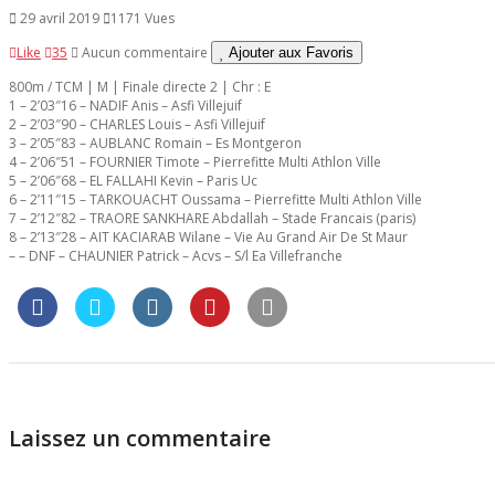
29 avril 2019
1171 Vues
Like
35
Aucun commentaire
Ajouter aux Favoris
800m / TCM | M | Finale directe 2 | Chr : E
1 – 2’03″16 – NADIF Anis – Asfi Villejuif
2 – 2’03″90 – CHARLES Louis – Asfi Villejuif
3 – 2’05″83 – AUBLANC Romain – Es Montgeron
4 – 2’06″51 – FOURNIER Timote – Pierrefitte Multi Athlon Ville
5 – 2’06″68 – EL FALLAHI Kevin – Paris Uc
6 – 2’11″15 – TARKOUACHT Oussama – Pierrefitte Multi Athlon Ville
7 – 2’12″82 – TRAORE SANKHARE Abdallah – Stade Francais (paris)
8 – 2’13″28 – AIT KACIARAB Wilane – Vie Au Grand Air De St Maur
– – DNF – CHAUNIER Patrick – Acvs – S/l Ea Villefranche
Laissez un commentaire