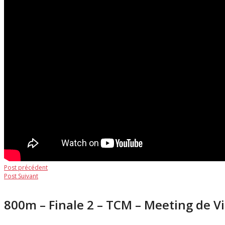
Navigation
Post
Post précédent
Post
précédent:
Post Suivant
de
suivant:
l’article
800m – Finale 2 – TCM – Meeting de Vil