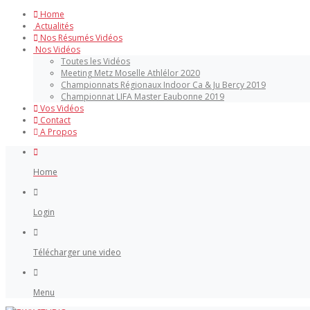
Home
Actualités
Nos Résumés Vidéos
Nos Vidéos
Toutes les Vidéos
Meeting Metz Moselle Athlélor 2020
Championnats Régionaux Indoor Ca & Ju Bercy 2019
Championnat LIFA Master Eaubonne 2019
Vos Vidéos
Contact
A Propos
Home
Login
Télécharger une video
Menu