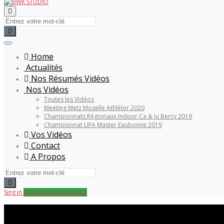
Home
Actualités
Nos Résumés Vidéos
Nos Vidéos
Toutes les Vidéos
Meeting Metz Moselle Athlélor 2020
Championnats Régionaux Indoor Ca & Ju Bercy 2019
Championnat LIFA Master Eaubonne 2019
Vos Vidéos
Contact
A Propos
Sing in
Télécharger une video