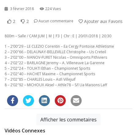
3 février 2018
224 Vues
2
2
Ajouter aux Favoris
Aucun commentaire
800m – Salle / CAM JUM | M | F3 | Chr : E | 20/01/2018 | 20:30
1 – 2’00″29 – LE CLEZIO Corentin – Ea Cergy Pontoise Athletisme
2 – 2’00″66 – DELAUNAY-BELLEVILLE Christophe – Us Creteil
3 – 2’02″00 – IVANOV-FURET Nicolas – Omnisports Pithiviers
4 – 2’02″22 – BARLAGNE Jeremy – A. Villeneuve La Garenne
5 – 2’02″24 – TOUATI Ethan – Championnet Sports
6 – 2’02″40 – HACHET Maxime – Championnet Sports
7 – 2’02″85 – CHARLES Louis – Asfi Villejuif
8 – 2’02″92 – MICHOUX Aksel – Athle78 – S/l Ua Maisons Laff
Afficher les commetaires
Vidéos Connexes