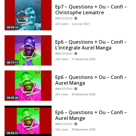
Ep7 – Questions + Ou – Confi –
Christophe Lemaitre
BWK STUDIO
224 views
5 janvier 2021
00:05:13
Ep6 – Questions + Ou – Confi –
L’intégrale Aurel Manga
BWK STUDIO
224 views
31 décembre 2020
00:17:17
Ep6 – Questions + Ou – Confi –
Aurel Manga
BWK STUDIO
224 views
29 décembre 2020
00:05:20
Ep6 – Questions + Ou – Confi –
Aurel Mange
BWK STUDIO
224 views
29 décembre 2020
00:05:21