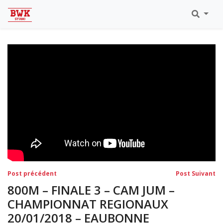
Toutes Les Vidéos
Meeting Metz Moselle Athlélor
2020
Championnats Régionaux Indoor
Ca & Ju Bercy 2019
Championnat LIFA Master
Eaubonne 2019
Navigation
Post
Po
Post précédent
Post Suivant
précédent:
su
de
800M – FINALE 3 – CAM JUM –
l’article
CHAMPIONNAT REGIONAUX
20/01/2018 – EAUBONNE