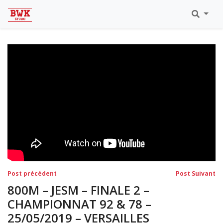
Toutes Les Vidéos
Meeting Metz Moselle Athlélor
2020
Championnats Régionaux Indoor
Ca & Ju Bercy 2019
Championnat LIFA Master
Eaubonne 2019
Navigation
Post
Po
Post précédent
Post Suivant
précédent:
su
de
800M – JESM – FINALE 2 –
l’article
CHAMPIONNAT 92 & 78 –
25/05/2019 – VERSAILLES