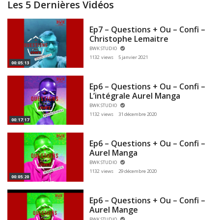
Les 5 Dernières Vidéos
Ep7 – Questions + Ou – Confi –
Christophe Lemaitre
BWK STUDIO
1132 views
5 janvier 2021
00:05:13
Ep6 – Questions + Ou – Confi –
L’intégrale Aurel Manga
BWK STUDIO
1132 views
31 décembre 2020
00:17:17
Ep6 – Questions + Ou – Confi –
Aurel Manga
BWK STUDIO
1132 views
29 décembre 2020
00:05:20
Ep6 – Questions + Ou – Confi –
Aurel Mange
BWK STUDIO