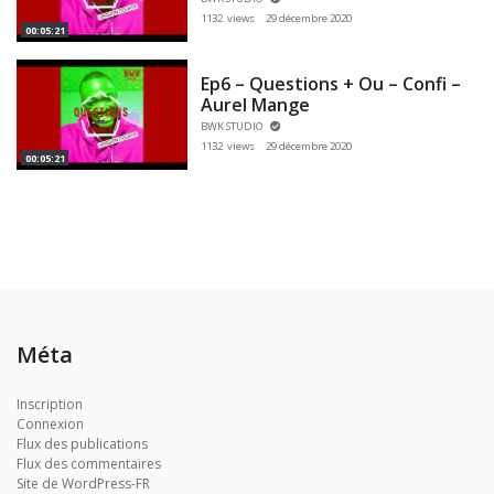
1132 views
29 décembre 2020
00:05:21
Ep6 – Questions + Ou – Confi –
Aurel Mange
BWK STUDIO
1132 views
29 décembre 2020
00:05:21
Méta
Inscription
Connexion
Flux des publications
Flux des commentaires
Site de WordPress-FR