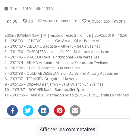
31 mai 2019
1132 Vues
38
16
Ajouter aux Favoris
Aucun commentaire
800m / JUM/ESM/SEM | M | Finale directe 2 | Chr : E | 25/05/2019 | 18:50
1 – 1’58″93 – LE NEDIC Julien – Gps&o A – S/l As Poissy Athlet
2 – 2’00″63 – LEBLANC Baptiste – Athle78 – S/l Us Vesinet
3 – 2’01″30 – CASCALES Vincent – Ac 92 – S/l Antony Athletisme
4 – 2’01″45 – MAUCOURANT Christopher – Ua Versailles
5 – 2’01″74 – BELMA Antonin – Athletisme Promotion Yvelines
6 – 2’02″88 – CLOUET Antoine – Ua Versailles
7 – 2’03″38 – OULD ABDESSELAM Sid – Ac 92 – S/l Antony Athletisme
8 – 2’03″97 – TERNISIEN Gregoire – Ua Versailles
9 – 2’05″25 – DISSARD Benjamin – Ea St Quentin En Yvelines
10 – 2’05″87 – BOCHER Kael – Rambouillet Sports
11 – 2’08″55 – KANOUTE Mamadou ndao (SEN) – Ea St Quentin En Yvelines
Afficher les commetaires