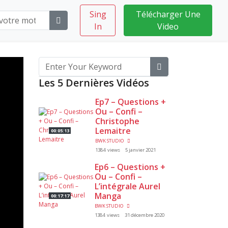
Sing
Télécharger Une
In
Video
Les 5 Dernières Vidéos
Ep7 – Questions +
Ou – Confi –
Christophe
Lemaitre
00:05:13
BWK STUDIO
1384 views
5 janvier 2021
Ep6 – Questions +
Ou – Confi –
L’intégrale Aurel
Manga
00:17:17
BWK STUDIO
1384 views
31 décembre 2020