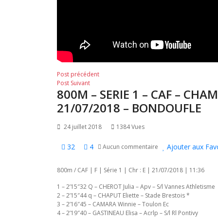
Navigation
Post
Post précédent
Post
précédent:
Post Suivant
de
800M – SERIE 1 – CAF – CHA
suivant:
l’article
21/07/2018 – BONDOUFLE
24 juillet 2018
1384 Vues
32
4
Ajouter aux Fav
Aucun commentaire
800m / CAF | F | Série 1 | Chr : E | 21/07/2018 | 11:36
1 – 2’15″32 Q – CHEROT Julia – Apv – S/l Vannes Athletisme
2 – 2’15″44 q – CHAPUT Eliette – Stade Brestois *
3 – 2’16″45 – CAMARA Winnie – Toulon Ec
4 – 2’19″40 – GASTINEAU Elisa – Acrlp – S/l Rl Pontivy