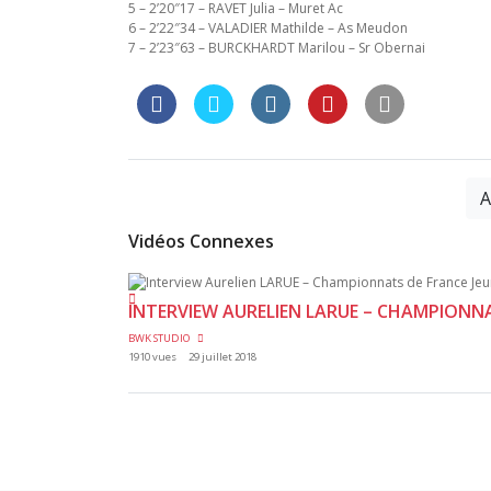
5 – 2’20″17 – RAVET Julia – Muret Ac
6 – 2’22″34 – VALADIER Mathilde – As Meudon
7 – 2’23″63 – BURCKHARDT Marilou – Sr Obernai
A
Vidéos Connexes
INTERVIEW AURELIEN LARUE – CHAMPIONNAT
BWK STUDIO
1910 vues
29 juillet 2018