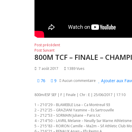
Navigation
Post
Post précédent
Post
précédent:
Post Suivant
de
800M TCF – FINALE – CHAMP
suivant:
l’article
7 août 2017
1389 Vues
76
9
Ajouter aux Fav
Aucun commentaire
800m/ESF SEF | F | Finale | Chr : E | 25/06/2017 | 17:10
1 – 2’10″29 – BLAMEBLE Lisa – Ca Montreuil 93
2 – 2’12″25 – GRAZIANI Yasmine – Es Sartrouville
3 – 2’12″53 – SORMAIN Juliane – Paris Uc
4 – 2’14″50 – LAVRIL Melanie – Neuilly Sur Marne Athletisme
5 – 2’15″83 – ROIRON Camille – Ma2m – S/l Athletic Club M
6 – 2’16″21 – RENAUX Anais – Efs Reims A.