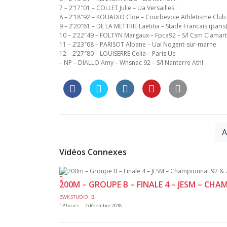
7 – 2’17″01 – COLLET Julie – Ua Versailles
8 – 2’18″92 – KOUADIO Cloe – Courbevoie Athletisme Club 
9 – 2’20″61 – DE LA METTRIE Laetitia – Stade Francais (paris)
10 – 2’22″49 – FOLTYN Margaux – Fpca92 – S/l Csm Clamart
11 – 2’23″68 – PARISOT Albane – Uai Nogent-sur-marne
12 – 2’27″80 – LOUISERRE Celia – Paris Uc
– NP – DIALLO Amy – Whsnac 92 – S/l Nanterre Athl
A
Vidéos Connexes
200M – GROUPE B – FINALE 4 – JESM – CH
BWK STUDIO
179 vues
7 décembre 2018