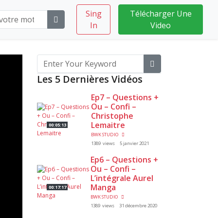
Sing
Télécharger Une
In
Video
Les 5 Dernières Vidéos
Ep7 – Questions +
Ou – Confi –
Christophe
Lemaitre
00:05:13
BWK STUDIO
1389 views
5 janvier 2021
Ep6 – Questions +
Ou – Confi –
L’intégrale Aurel
Manga
00:17:17
BWK STUDIO
1389 views
31 décembre 2020