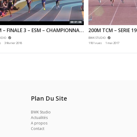
00:01:08
400M – FINALE 3 – ESM – CHAMPIONNAT REGIONAUX 20/01/2018 – EAUBONNE
UDIO
BWK STUDIO
s
3 février 2018
1181 vues
1 mai 2017
Plan Du Site
BWK Studio
Actualités
A propos
Contact