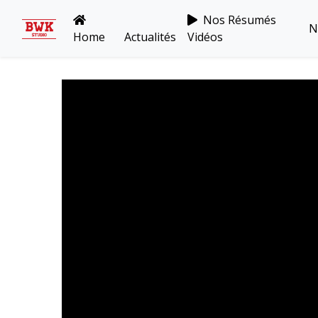
Nos Résumés
N
Home
Actualités
Vidéos
Toutes Les Vidéos
Meeting Metz Moselle Athlélor
2020
Championnats Régionaux Indoor
Ca & Ju Bercy 2019
Championnat LIFA Master
Eaubonne 2019