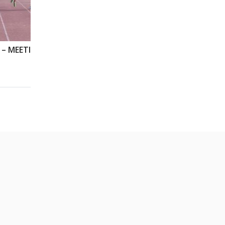
200M TCM – SERIE 19 – MEETING ASA / ATHLÉ RUNNING 94 – 23/04/2017 – MAISONS ALFORT
BWK STUDIO
1175 vues
29 novembre 2017