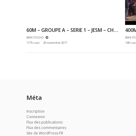
200M TCM – SERIE 19 – MEETING ASA / ATHLÉ RUNNING 94 – 23/04/2017 – MAISONS ALFORT
60M – GROUPE A – SERIE 1 – JESM – CHAMPIONNAT 92 & 78 INDOOR 25/11/2017 – EAUBONNE
BWK STUDIO
BWK ST
1175 vues
29 novembre 2017
149 vue
Méta
Inscription
Connexion
Flux des publications
Flux des commentaires
Site de WordPress-FR