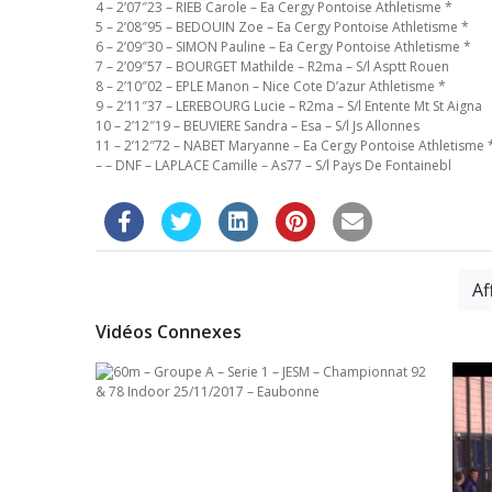
4 – 2’07″23 – RIEB Carole – Ea Cergy Pontoise Athletisme *
5 – 2’08″95 – BEDOUIN Zoe – Ea Cergy Pontoise Athletisme *
6 – 2’09″30 – SIMON Pauline – Ea Cergy Pontoise Athletisme *
7 – 2’09″57 – BOURGET Mathilde – R2ma – S/l Asptt Rouen
8 – 2’10″02 – EPLE Manon – Nice Cote D’azur Athletisme *
9 – 2’11″37 – LEREBOURG Lucie – R2ma – S/l Entente Mt St Aigna
10 – 2’12″19 – BEUVIERE Sandra – Esa – S/l Js Allonnes
11 – 2’12″72 – NABET Maryanne – Ea Cergy Pontoise Athletisme 
– – DNF – LAPLACE Camille – As77 – S/l Pays De Fontainebl
Af
Vidéos Connexes