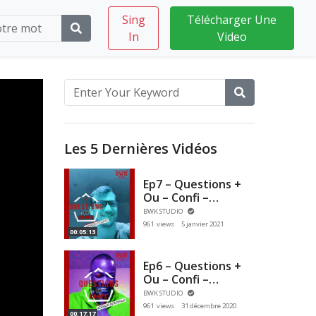
Sing
Télécharger Une
In
Video
Les 5 Dernières Vidéos
Ep7 – Questions +
Ou – Confi –
Christophe
BWK STUDIO
Lemaitre
961 views
5 janvier 2021
00:05:13
Ep6 – Questions +
Ou – Confi –
L’intégrale Aurel
BWK STUDIO
Manga
961 views
31 décembre 2020
00:17:17