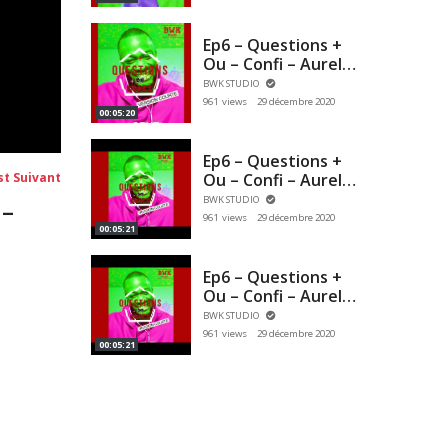
Ep6 – Questions +
Ou – Confi – Aurel
Manga
BWK STUDIO
961 views
29 décembre 2020
00:05:20
Ep6 – Questions +
Post
Ou – Confi – Aurel
st Suivant
suivant:
Mange
BWK STUDIO
 –
961 views
29 décembre 2020
00:05:21
Ep6 – Questions +
Ou – Confi – Aurel
Mange
BWK STUDIO
961 views
29 décembre 2020
00:05:21