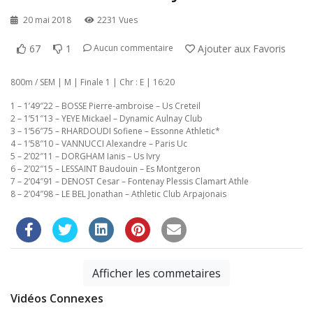
20 mai 2018
2231 Vues
67
1
Ajouter aux Favoris
Aucun commentaire
800m / SEM | M | Finale 1 | Chr : E | 16:20
1 – 1’49″22 – BOSSE Pierre-ambroise – Us Creteil
2 – 1’51″13 – YEYE Mickael – Dynamic Aulnay Club
3 – 1’56″75 – RHARDOUDI Sofiene – Essonne Athletic*
4 – 1’58″10 – VANNUCCI Alexandre – Paris Uc
5 – 2’02″11 – DORGHAM Ianis – Us Ivry
6 – 2’02″15 – LESSAINT Baudouin – Es Montgeron
7 – 2’04″91 – DENOST Cesar – Fontenay Plessis Clamart Athle
8 – 2’04″98 – LE BEL Jonathan – Athletic Club Arpajonais
Afficher les commetaires
Vidéos Connexes