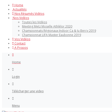
Home
Actualités
Nos Résumés Vidéos
Nos Vidéos
Toutes les Vidéos
Meeting Metz Moselle Athlélor 2020
Championnats Régionaux Indoor Ca & Ju Bercy 2019
Championnat LIFA Master Eaubonne 2019
Vos Vidéos
Contact
A Propos
Home
Login
Télécharger une video
Menu