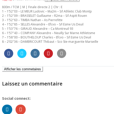
800m / TCM | M | Finale directe 2 | Chr : E
1 – 1’52″03 – LE MEUR Ludovic – Ma2m – S/l Athletic Club Montp
2 – 1’52″09 – BRASSELET Guillaume – R2ma – S/l Asptt Rouen
3 – 1’52″63 – TIMBA Nathan – As Pierrefitte
4 – 1’52″65 – SELLES Alexandre – Efcvo – S/l Esme Us Deuil
5 – 1’53″76 – GIRAUD Alexandre – Ca Montreuil 93
6 – 1’57″43 – COMPANY Alexandre – Neuilly Sur Marne Athletisme
7 – 1’58″00 – BOUTHELOUP Charles – Efcvo – S/l Esme Us Deuil
8 – 2’02″36 – DAMBRICOURT Thibaut – Sco Ste-marguerite Marseille
Afficher les commetaires
Laissez un commentaire
Social connect: