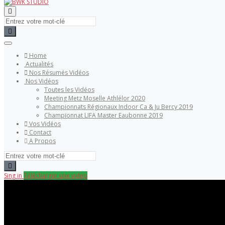
Home
Actualités
Nos Résumés Vidéos
Nos Vidéos
Toutes les Vidéos
Meeting Metz Moselle Athlélor 2020
Championnats Régionaux Indoor Ca & Ju Bercy 2019
Championnat LIFA Master Eaubonne 2019
Vos Vidéos
Contact
A Propos
Sing in
Télécharger une video