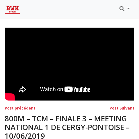
Toutes Les Vidéos
Meeting Metz Moselle Athlélor
2020
Championnats Régionaux Indoor
Ca & Ju Bercy 2019
Championnat LIFA Master
Eaubonne 2019
Navigation
Post
Po
Post précédent
Post Suivant
précédent:
su
de
800M – TCM – FINALE 3 – MEETING
l’article
NATIONAL 1 DE CERGY-PONTOISE –
10/06/2019