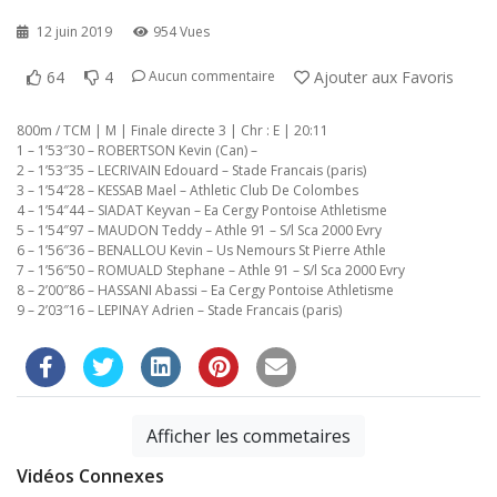
12 juin 2019
954 Vues
64
4
Ajouter aux Favoris
Aucun commentaire
800m / TCM | M | Finale directe 3 | Chr : E | 20:11
1 – 1’53″30 – ROBERTSON Kevin (Can) –
2 – 1’53″35 – LECRIVAIN Edouard – Stade Francais (paris)
3 – 1’54″28 – KESSAB Mael – Athletic Club De Colombes
4 – 1’54″44 – SIADAT Keyvan – Ea Cergy Pontoise Athletisme
5 – 1’54″97 – MAUDON Teddy – Athle 91 – S/l Sca 2000 Evry
6 – 1’56″36 – BENALLOU Kevin – Us Nemours St Pierre Athle
7 – 1’56″50 – ROMUALD Stephane – Athle 91 – S/l Sca 2000 Evry
8 – 2’00″86 – HASSANI Abassi – Ea Cergy Pontoise Athletisme
9 – 2’03″16 – LEPINAY Adrien – Stade Francais (paris)
Afficher les commetaires
Vidéos Connexes