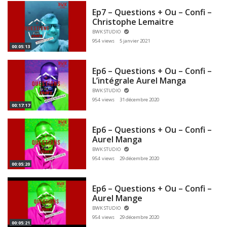
Ep7 – Questions + Ou – Confi –
Christophe Lemaitre
BWK STUDIO
954 views
5 janvier 2021
00:05:13
Ep6 – Questions + Ou – Confi –
L’intégrale Aurel Manga
BWK STUDIO
954 views
31 décembre 2020
00:17:17
Ep6 – Questions + Ou – Confi –
Aurel Manga
BWK STUDIO
954 views
29 décembre 2020
00:05:20
Ep6 – Questions + Ou – Confi –
Aurel Mange
BWK STUDIO
954 views
29 décembre 2020
00:05:21