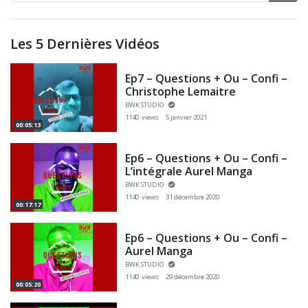
Les 5 Dernières Vidéos
Ep7 – Questions + Ou – Confi –
Christophe Lemaitre
BWK STUDIO
1140 views
5 janvier 2021
00:05:13
Ep6 – Questions + Ou – Confi –
L’intégrale Aurel Manga
BWK STUDIO
1140 views
31 décembre 2020
00:17:17
Ep6 – Questions + Ou – Confi –
Aurel Manga
BWK STUDIO
1140 views
29 décembre 2020
00:05:20