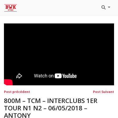
Toutes Les Vidéos
Meeting Metz Moselle Athlélor
2020
Championnats Régionaux Indoor
Ca & Ju Bercy 2019
Championnat LIFA Master
Eaubonne 2019
Navigation
Post
Po
Post précédent
Post Suivant
précédent:
su
de
800M – TCM – INTERCLUBS 1ER
l’article
TOUR N1 N2 – 06/05/2018 –
ANTONY