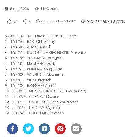
8 mai 2018
1140 Vues
53
4
Ajouter aux Favoris
Aucun commentaire
800m / SEM | M | Finale 1 | Chr : E | 13:55
1 – 1’51″56 – BARTOLI Jeremy
2 – 1’54″40 – ALIANE Mehdi
3 – 1’55″51 – DUCOULOMBIER-HERPIN Maxence
4 – 1’56″28 – THOMAS Andre (JAM)
5 – 1’56″41 – MAUDON Teddy
6 – 1’56″51 – ROMUALD Stephane
7 – 1’58″08 – VANNUCCI Alexandre
8 – 1’58″62 – VIDAL Pierrick
9 – 1’59″38 – BESEGHER Antoni
10 – 2’00″52 – MEZZAOUROU-TALEB Salim (ESP)
11 – 2’00″98 – CORNEVIN Xavier
12 – 2’01″22 – DANGLADES Jean-christophe
13 – 2’06″47 – DE OLIVEIRA Julien
14 – 2’15″49 – LOKETEMBO Nathan