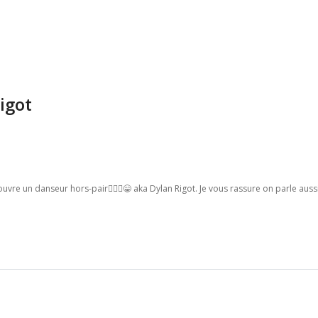
igot
ouvre un danseur hors-pair🤸🏾‍♂️😁 aka Dylan Rigot. Je vous rassure on parle aus