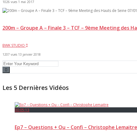
1026 vues
1 mai 2017
200m – Groupe A – Finale 3 – TCF – 9ème Meeting des H
BWK STUDIO
1207 vues
13 janvier 2018
Les 5 Dernières Vidéos
00:05:13
Ep7 – Questions + Ou – Confi – Christophe Lemaitr