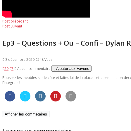
Navigation
Post
Post précédent
Post
précédent:
Post Suivant
de
suivant:
l’article
Ep3 – Questions + Ou – Confi – Dylan R
8 décembre 2020
548 Vues
29
7
Aucun commentaire
Ajouter aux Favoris
Poussez les meubles sur le côté et faites lui de la place, cette semaine on déc
l’intégrale !
Afficher les commetaires
Laissez un commentaire