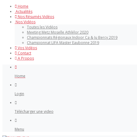
Home
Actualités
Nos Résumés Vidéos
Nos Vidéos
Toutes les Vidéos
Meeting Metz Moselle Athlélor 2020
Championnats Régionaux Indoor Ca & Ju Bercy 2019
Championnat LIFA Master Eaubonne 2019
Vos Vidéos
Contact
A Propos
Home
Login
Télécharger une video
Menu