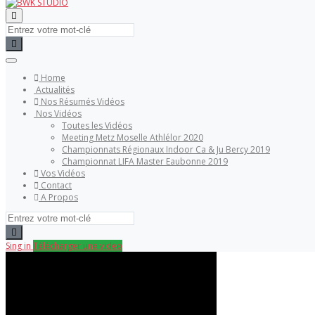
Home
Actualités
Nos Résumés Vidéos
Nos Vidéos
Toutes les Vidéos
Meeting Metz Moselle Athlélor 2020
Championnats Régionaux Indoor Ca & Ju Bercy 2019
Championnat LIFA Master Eaubonne 2019
Vos Vidéos
Contact
A Propos
Sing in
Télécharger une video