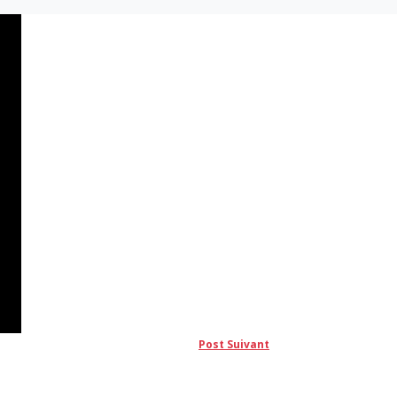
Post
Post Suivant
suivant: