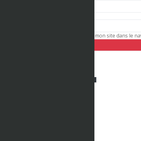
Site web
Enregistrer mon nom, mon e-mail et mon site dans le n
Vidéos connexes
00:00:39
60m Haies – Finale 1 – M35-45 –
Championnat LIFA Master Indoor