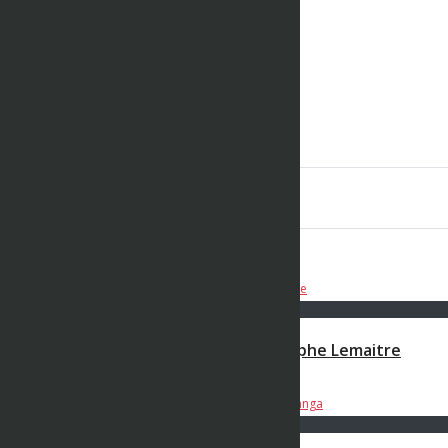
400m – Finale 1 – SEM – Championnat
Regionaux 20/01/2018 – Eaubonne
BWK STUDIO
597 vues
22 janvier 2018
Les 5 Dernières Vidéos
00:05:13
Ep7 – Questions + Ou – Confi – Christophe Lemaitre
BWK STUDIO
648 views
5 janvier 2021
00:17:17