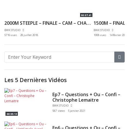
00:07:41
2000M STEEPLE – FINALE – CAM – CHAMPIONNATS DE FRANCE JEUNES CA JU – 20/07/2018 – BONDOUFLE
BWK STUDIO
BWK STUDIO
5716 vues
28 juillet 2018
1008 vues
14 février 2020
Les 5 Dernières Vidéos
Ep7 – Questions + Ou – Confi –
Christophe Lemaitre
BWK STUDIO
587 views
5 janvier 2021
00:05:13
Ep6 – Questions + Ou – Confi –