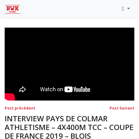
Toutes Les Vidéos
Meeting Metz Moselle Athlélor
2020
Championnats Régionaux Indoor
Ca & Ju Bercy 2019
Championnat LIFA Master
Eaubonne 2019
Navigation
Post
Po
Post précédent
Post Suivant
précédent:
su
de
INTERVIEW PAYS DE COLMAR
l’article
ATHLETISME – 4X400M TCC – COUPE
DE FRANCE 2019 – BLOIS