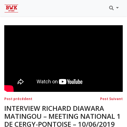
Toutes Les Vidéos
Meeting Metz Moselle Athlélor
2020
Championnats Régionaux Indoor
Ca & Ju Bercy 2019
Championnat LIFA Master
Eaubonne 2019
Navigation
Post
Po
Post précédent
Post Suivant
précédent:
su
de
INTERVIEW RICHARD DIAWARA
l’article
MATINGOU – MEETING NATIONAL 1
DE CERGY-PONTOISE – 10/06/2019