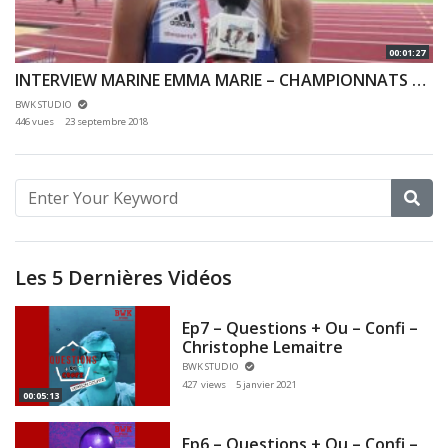
00:01:27
INTERVIEW MARINE EMMA MARIE – CHAMPIONNATS DE FRANCE JEUNES CA JU – 21/07/2018 – BONDOUFLE
BWK STUDIO
446 vues
23 septembre 2018
Les 5 Dernières Vidéos
Ep7 – Questions + Ou – Confi –
Christophe Lemaitre
BWK STUDIO
427 views
5 janvier 2021
00:05:13
Ep6 – Questions + Ou – Confi –