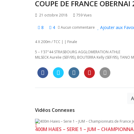
l’article
COUPE DE FRANCE OBERNAI 
21 octobre 2018
759 Vues
8
4
Ajouter aux Favor
Aucun commentaire
4 X 200m / TCC | | Finale
5 – 1’37″44 STRASBOURG AGGLOMERATION ATHLE
MILSECK Aurelie (SEF/95), BOUTERRA Kelly (SEF/95), TANO 
A
Vidéos Connexes
400M HAIES – SERIE 1 – JUM – CHAMPIONNA