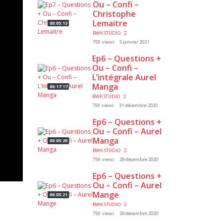
Ou – Confi –
Christophe
Lemaitre
00:05:13
BWK STUDIO
759 views
5 janvier 2021
Ep6 – Questions +
Ou – Confi –
L’intégrale Aurel
Manga
00:17:17
BWK STUDIO
759 views
31 décembre 2020
Ep6 – Questions +
Ou – Confi – Aurel
Manga
00:05:20
BWK STUDIO
759 views
29 décembre 2020
Ep6 – Questions +
Ou – Confi – Aurel
Mange
00:05:21
BWK STUDIO
759 views
29 décembre 2020