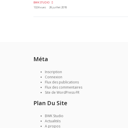
BWK STUDIO
1324 vues
26 juillet 2018
Méta
Inscription
Connexion
Flux des publications
Flux des commentaires
Site de WordPress-FR
Plan Du Site
BWK Studio
Actualités
A propos