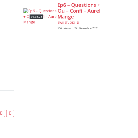
Ep6 – Questions +
Ou – Confi – Aurel
Mange
00:05:21
BWK STUDIO
759 views
29 décembre 2020
800M – FINALE 2 – JESM – CHAMPIONNAT 92 & 78 I