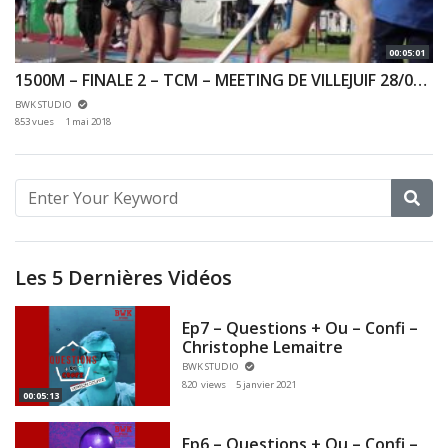
00:05:01
1500M – FINALE 2 – TCM – MEETING DE VILLEJUIF 28/04/2018 – VILLEJUIF
BWK STUDIO
853 vues
1 mai 2018
Les 5 Dernières Vidéos
Ep7 – Questions + Ou – Confi –
Christophe Lemaitre
BWK STUDIO
820 views
5 janvier 2021
00:05:13
Ep6 – Questions + Ou – Confi –