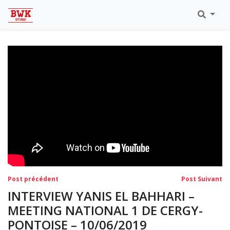
Toutes Les Vidéos
Meeting Metz Moselle Athlélor
2020
Championnats Régionaux Indoor
Ca & Ju Bercy 2019
Championnat LIFA Master
Eaubonne 2019
Navigation
Post
Po
Post précédent
Post Suivant
précédent:
su
de
INTERVIEW YANIS EL BAHHARI –
l’article
MEETING NATIONAL 1 DE CERGY-
PONTOISE – 10/06/2019