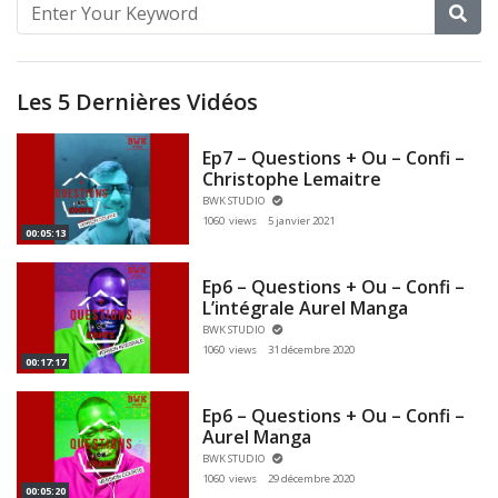
Les 5 Dernières Vidéos
Ep7 – Questions + Ou – Confi –
Christophe Lemaitre
BWK STUDIO
1060 views
5 janvier 2021
00:05:13
Ep6 – Questions + Ou – Confi –
L’intégrale Aurel Manga
BWK STUDIO
1060 views
31 décembre 2020
00:17:17
Ep6 – Questions + Ou – Confi –
Aurel Manga
BWK STUDIO
1060 views
29 décembre 2020
00:05:20