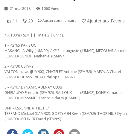
21 mai 2018
1060 Vues
11
20
Ajouter aux Favoris
Aucun commentaire
4 X 100m / SEM | | Finale 2 | Chr : E
1 – 42″65 PARIS UC
MAKANGILA Willy (JUM/99), AKE Paul-auguste (JUM/99), MEZOUAR Antoine
(JUM/00), BENOIT Nathaniel (ESM/97)
2 – 43″30 US IVRY
VALTON Lucas (JUM/00), CHATELET Antoine (SEM/89), MAFOUA Charel
(SEM/90), DE ASSUNCAO Philippe (ESM/97)
3 – 43″67 DYNAMIC AULNAY CLUB
GHIBAUDO Frederic (SEM/85), BALLOUK Ilies (ESM/98), KONE Kemadio
(JUM/00), MESSAMET Francois-darsy (CAM/01)
DNF – ESSONNE ATHLETIC*
TERRAND Mickael (CAM/02), GOSTYMEN Kevin (SEM/89), THORINIUS Dylan
(JUM/00), MEUNIER David (SEM/89)