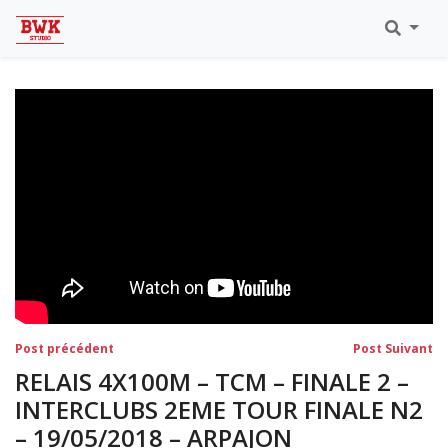
Toutes Les Vidéos
Meeting Metz Moselle Athlélor
2020
Championnats Régionaux Indoor
Ca & Ju Bercy 2019
Championnat LIFA Master
Eaubonne 2019
Navigation
Post
Po
Post précédent
Post Suivant
précédent:
su
de
RELAIS 4X100M – TCM – FINALE 2 –
l’article
INTERCLUBS 2EME TOUR FINALE N2
– 19/05/2018 – ARPAJON