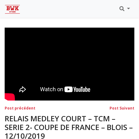
Toutes Les Vidéos
Meeting Metz Moselle Athlélor
2020
Championnats Régionaux Indoor
Ca & Ju Bercy 2019
Championnat LIFA Master
Eaubonne 2019
Navigation
Post
Po
Post précédent
Post Suivant
précédent:
su
de
RELAIS MEDLEY COURT – TCM –
l’article
SERIE 2- COUPE DE FRANCE – BLOIS –
12/10/2019