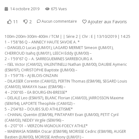
14 octobre 2019
675 Vues
11
2
Ajouter aux Favoris
Aucun commentaire
100m-200m-300m-400m / TCM | | Série 2 | Chr : E | 13/10/2019 | 14:25
1 – 1’58″86 Q – ANNECY HAUTE SAVOIE A. *
– DANGELO Lucas (JUM/01), LAGARD MERMET Simeon (JUM/01),
CHERROUD Isahq (JUM/01), LEECH Eddy (JUM/00) –
2 – 1’59″67 Q – A. SARREGUEMINES SARREBOURG A
– ISEL Victor (CAM/02), VALENTINELLI Nathan (JUM/00), DAUBIE Aymeric
(ESM/97), CHRISTOPHE Baptiste (JUM/00) –
3 – 1’59″78 – AJ BLOIS-ONZAIN
– DILASSER Corentin (CAM/02), PERTIN Thomas (ESM/98), SEGARD Louis
(CAM/03), MAKAYA Isaac (ESM/98) –
4 – 2’00″65 – EA BOURG-EN-BRESSE*
– DELALE Leo (ESM/97), BLANC Florian (CAM/03), JARROSSON Maxime
(SEM/94), LAPORTE Theophile (CAM/02) –
5 – 2’04″83 – DOUBS SUD ATHLETISME*
– CHANAL Quentin (ESM/98), PINTAPARY Evan (JUM/00), PETIT Cyril
(CAM/03), NEDEY Virgile (SEM/96) –
6 – 2’07″01 – VIERZON-VIGNOUX-FOECY ATHLE*
– MABWASA NSIMBA Oscar (ESM/98), MORISSE Cedric (ESM/98), AUGER
Bastien (JUM/00), MORISSE Anthony (JUM/01) –