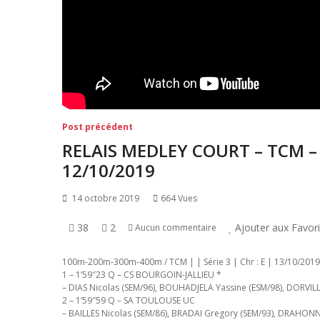
Navigation
Post
Post précédent
précédent:
de
RELAIS MEDLEY COURT – TCM – 
l’article
12/10/2019
14 octobre 2019
664 Vues
38
2
Ajouter aux Favor
Aucun commentaire
100m-200m-300m-400m / TCM | | Série 3 | Chr : E | 13/10/2019
1 – 1’59″23 Q – CS BOURGOIN-JALLIEU *
– DIAS Nicolas (SEM/96), BOUHADJELA Yassine (ESM/98), DORVILLE
2 – 1’59″59 Q – SA TOULOUSE UC
– BAILLES Nicolas (SEM/86), BRADAI Gregory (SEM/93), DRAHONN