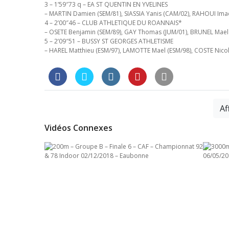
3 – 1’59″73 q – EA ST QUENTIN EN YVELINES
– MARTIN Damien (SEM/81), SIASSIA Yanis (CAM/02), RAHOUI Ima
4 – 2’00″46 – CLUB ATHLETIQUE DU ROANNAIS*
– OSETE Benjamin (SEM/89), GAY Thomas (JUM/01), BRUNEL Mael 
5 – 2’09″51 – BUSSY ST GEORGES ATHLETISME
– HAREL Matthieu (ESM/97), LAMOTTE Mael (ESM/98), COSTE Nicola
Af
Vidéos Connexes