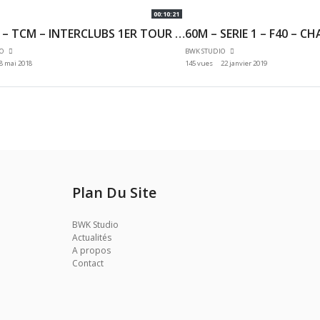
00:10:21
3000M – TCM – INTERCLUBS 1ER TOUR N1 N2 – 06/05/2018 – ANTONY
IO
BWK STUDIO
8 mai 2018
145 vues
22 janvier 2019
Plan Du Site
BWK Studio
Actualités
A propos
Contact