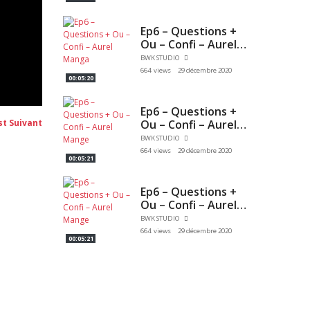
Ep6 – Questions +
Ou – Confi – Aurel
Manga
BWK STUDIO
664 views
29 décembre 2020
00:05:20
Ep6 – Questions +
Post
Ou – Confi – Aurel
st Suivant
suivant:
Mange
BWK STUDIO
664 views
29 décembre 2020
00:05:21
Ep6 – Questions +
Ou – Confi – Aurel
Mange
BWK STUDIO
664 views
29 décembre 2020
00:05:21