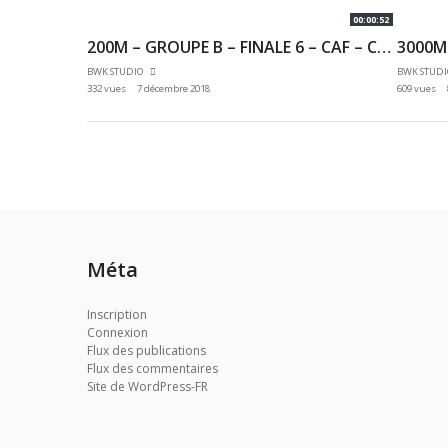
00:00:52
200M – GROUPE B – FINALE 6 – CAF – CHAMPIONNAT 92 & 78 INDOOR 02/12/2018 – EAUBONNE
BWK STUDIO
BWK STUD
332 vues
7 décembre 2018
609 vues
Méta
Inscription
Connexion
Flux des publications
Flux des commentaires
Site de WordPress-FR