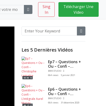
Sing
Télécharger Une
In
Video
Les 5 Dernières Vidéos
Ep7 – Questions +
Ou – Confi –
Christophe
BWK STUDIO
Lemaitre
664 views
5 janvier 2021
00:05:13
Ep6 – Questions +
Ou – Confi –
L’intégrale Aurel
BWK STUDIO
Manga
664 views
31 décembre 2020
00:17:17