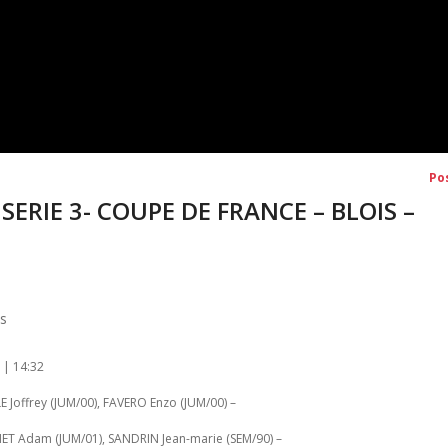
Po
SERIE 3- COUPE DE FRANCE – BLOIS –
is
 | 14:32
 Joffrey (JUM/00), FAVERO Enzo (JUM/00) –
ET Adam (JUM/01), SANDRIN Jean-marie (SEM/90) –