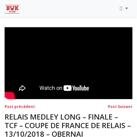
Navigation
Post
Po
Post précédent
Post Suivant
précédent:
su
de
RELAIS MEDLEY LONG – FINALE –
l’article
TCF – COUPE DE FRANCE DE RELAIS –
13/10/2018 – OBERNAI