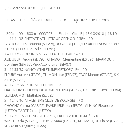
16 octobre 2018
1559 Vues
45
3
Ajouter aux Favoris
Aucun commentaire
1200m-400m-800m-1600/TCF | | Finale | Chr : E | 13/10/2018 | 18:10
1 – 11’41″65 ENTENTE ATHLETIQUE GRENOBLE 38* – / 0
GEYER CARLES Johanna (SEF/95), BONARDI Julie (SEF/94), PREVOST Sophie
(SEF/95), FORIER Aurelie (SEF/91)
2 – 11’47″42 DECINES MEYZIEU ATHLETISME* – / 0
AUDUBERT Vickie (SEF/95), CHAMOT Clementine (ESF/96), MAAMOURI
Coraline (ESF/96), PERRAUX Claire (SEF/87)
3 – 11’55″87 NANCY ATHLETISME METROPOLE* – / 0
FLEURY Aurore (SEF/93), THIMON Lise (ESF/97), FAGE Manon (SEF/92), SIX
Alice (SEF/90)
4 – 12’02″86 LYON ATHLETISME* – / 0
HAGER Lucie (JUF/00), DUMONT Melanie (SEF/88), DOLOIR Juliette (SEF/94),
GUILLAUMOT Mathilde (SEF/95)
5 – 12’16″67 ATHLETISME CLUB DE BOURGES – / 0
CHOCHOY Irma (CAF/02), FAVRELIERE Lea (SEF/92), ALHINC Eleonore
(JUF/99), TABET Celia (JUF/99)
6 – 12’20″38 VILLENEUVE D ASCQ FRETIN ATHLETISME* – / 0
WIART Carla (SEF/86), HOUYEZ Anna (CAF/01), MESMACQUE Claire (ESF/96),
SIERACKI Margaux (JUF/99)