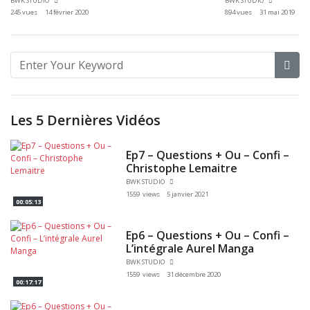
BWK STUDIO
BWK STUDIO
245 vues
14 février 2020
894 vues
31 mai 2019
Les 5 Dernières Vidéos
Ep7 – Questions + Ou – Confi –
Christophe Lemaitre
BWK STUDIO
1559 views
5 janvier 2021
00:05:13
Ep6 – Questions + Ou – Confi –
L’intégrale Aurel Manga
BWK STUDIO
1559 views
31 décembre 2020
00:17:17