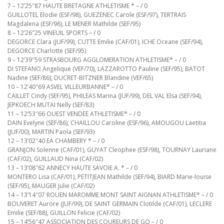
7 – 12’25″87 HAUTE BRETAGNE ATHLETISME * – / 0
GUILLOTEL Elodie (ESF/98), GUEZENEC Carole (ESF/97), TERTRAIS
Magdalena (ESF/96), LE MENER Mathilde (SEF/95)
8 – 12’26″25 VINEUIL SPORTS – / 0
DEGORCE Clara (JUF/99), CUTTE Emilie (CAF/01), ICHE Oceane (SEF/94),
DEGORCE Charlotte (SEF/95)
9 – 12’39″59 STRASBOURG AGGLOMERATION ATHLETISME* – / 0
DI STEFANO Angelique (VEF/70), LAZZAROTTO Pauline (SEF/95), BATOT
Nadine (SEF/86), DUCRET-BITZNER Blandine (VEF/65)
10 – 12’40″69 ASVEL VILLEURBANNE* – / 0
CAILLET Cindy (SEF/95), PHILEAS Marina (JUF/99), DEL VAL Elsa (SEF/94),
JEPKOECH MUTAI Nelly (SEF/83)
11 – 12’53″66 OUEST VENDEE ATHLETISME* – / 0
DAIN Evelyne (SEF/86), CHAILLOU Caroline (ESF/96), AMOUGOU Laetitia
(JUF/00), MARTIN Paola (SEF/93)
12 – 13’02″40 EA CHAMBERY * – / 0
GRANJON Solenne (CAF/01), GUYAT Cleophee (ESF/98), TOURNAY Lauriane
(CAF/02), GUILLAUD Nina (CAF/02)
13 – 13’08″62 ANNECY HAUTE SAVOIE A. * – / 0
MONTERO Lisa (CAF/01), PETITJEAN Mathilde (SEF/94), BIARD Marie-louise
(SEF/95), MAUGER Julie (CAF/02)
14 – 13’14″07 ROUEN MAROMME MONT SAINT AIGNAN ATHLETISME* – / 0
BOUVERET Aurore (JUF/99), DE SAINT GERMAIN Clotilde (CAF/01), LECLERE
Emilie (SEF/88), GUILLON Felicie (CAF/02)
15 – 14’56″47 ASSOCIATION DES COUREURS DE GO – / 0