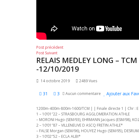
Navigation
Post
Post précédent
Post
précédent:
Post Suivant
de
RELAIS MEDLEY LONG – TCM 
suivant:
l’article
-12/10/2019
14 octobre 2019
2489 Vues
31
3
Ajouter aux Fav
Aucun commentaire
1200m-400m-800m-1600/TCM | | Finale directe 1 | Chr : E
1 – 10’01″22 – STRASBOURG AGGLOMERATION ATHLE
– MORONI Hugo (SEM/93), EHRMANN Jacques (ESM/98), KOZ
2 – 10’01″87 – VILLENEUVE D ASCQ FRETIN ATHLE*
– FALSE Morgan (SEM/96), HOUYEZ Hugo (SEM/95), DESRUMA
3 – 10’02″52 – ECLA ALBI*