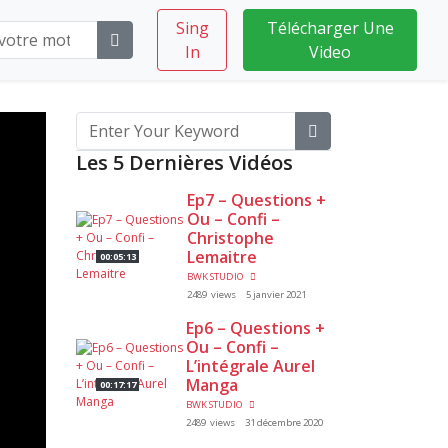
Sing
Télécharger Une
In
Video
Les 5 Dernières Vidéos
Ep7 – Questions +
Ou – Confi –
Christophe
Lemaitre
00:05:13
BWK STUDIO
2489 views
5 janvier 2021
Ep6 – Questions +
Ou – Confi –
L’intégrale Aurel
Manga
00:17:17
BWK STUDIO
2489 views
31 décembre 2020