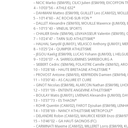
– NICIC Marko (SEM/95), CILICI Julien (ESM/99), EXCOFFON T
4 – 10’03″56 – ATHLE 632*
– DAHMANI Matteo (ESM/99), GUILLET Leo (CAM/02), MOLLE
5 – 10’14″60 – AC ROCHE-SUR-YON *
– DALLET Alexandre (SEM/93), MOUILLE Maxence (JUM/00),
6 – 10’15″43 – VINEUIL SPORTS
– CHALIER Emile (SEM/96), LEVAVASSEUR Valentin (SEM/95),
7 – 10’24″47 – TARN SUD ATHLETISME*
– HALHAL Sanydil (JUM/01), VELASCO Anthony (JUM/01), MER
8 – 10’25″24 – QUIMPER ATHLETISME
– JEGOU Kaelig (ESM/99), LUCAS Yohann (JUM/00), L HELGU
9 – 10’26″07 – A. SARREGUEMINES SARREBOURG A
– SIEBERT Cedric (SEM/96), FOLASTRE Camille (SEM/92), A
10 – 10’28″68 – HAUTE BRETAGNE ATHLETISME *
– PROVOST Antoine (SEM/93), KERFRIDEN Damien (SEM/94), 
11 – 10’30″40 – AS CALUIRE ET CUIRE
– GINOT Nicolas (ESM/98), ALARCON Nathan (ESM/98), LHOP
12 – 10’31″09 – ENTENTE ANGEVINE ATHLETISME*
– BOULAY Matis (JUM/01), LIVENAIS Alexandre (JUM/00), D
13 – 10’37″73 – ES THAON*
– ROHR Quentin (CAM/02), FAROT Djoulian (ESM/98), LENHAR
14 – 10’38″69 – NANCY ATHLETISME METROPOLE*
– DELANDRE Robin (CAM/02), MAURICE KEISER Enzo (ESM/97),
15 – 10’46″02 – GA HAUT-SAONOIS (FC)
– CARMINATI Maxime (CAM/02), MILLERET Loris (ESM/99), K