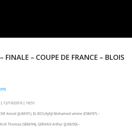
– FINALE – COUPE DE FRANCE – BLOIS
oris
 | 12/10/2019 | 18:51
AR Anicet (JUM/01), EL BOUAJAJI Mohamed-amine (ESM/97) –
UX Thomas (SEM/94), GERVAIS Arthur (JUM/00) –