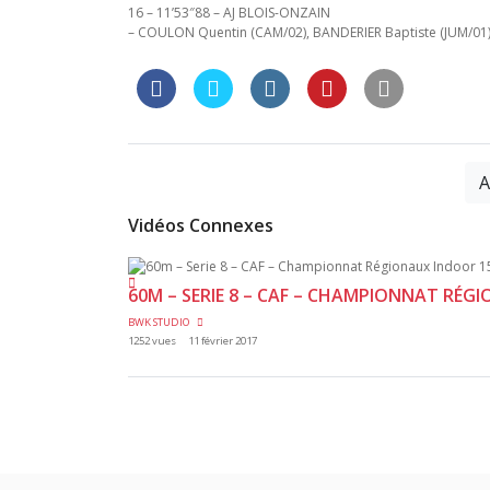
16 – 11’53″88 – AJ BLOIS-ONZAIN
– COULON Quentin (CAM/02), BANDERIER Baptiste (JUM/01)
A
Vidéos Connexes
60M – SERIE 8 – CAF – CHAMPIONNAT RÉGI
BWK STUDIO
1252 vues
11 février 2017