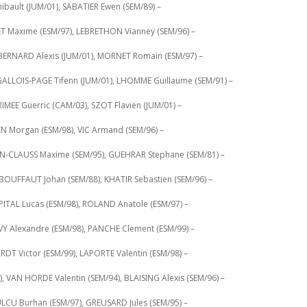
hibault (JUM/01), SABATIER Ewen (SEM/89) –
T Maxime (ESM/97), LEBRETHON Vianney (SEM/96) –
 BERNARD Alexis (JUM/01), MORNET Romain (ESM/97) –
 GALLOIS-PAGE Tifenn (JUM/01), LHOMME Guillaume (SEM/91) –
IMEE Guerric (CAM/03), SZOT Flavien (JUM/01) –
EN Morgan (ESM/98), VIC Armand (SEM/96) –
RON-CLAUSS Maxime (SEM/95), GUEHRAR Stephane (SEM/81) –
BOUFFAUT Johan (SEM/88), KHATIR Sebastien (SEM/96) –
ITAL Lucas (ESM/98), ROLAND Anatole (ESM/97) –
AVY Alexandre (ESM/98), PANCHE Clement (ESM/99) –
DT Victor (ESM/99), LAPORTE Valentin (ESM/98) –
 VAN HORDE Valentin (SEM/94), BLAISING Alexis (SEM/96) –
ULCU Burhan (ESM/97), GREUSARD Jules (SEM/95) –