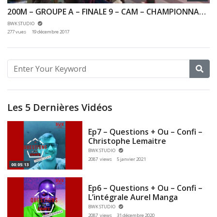
200M – GROUPE A – FINALE 9 – CAM – CHAMPIONNAT 92 & 78 INDOOR 03/12/2017 – EAUBONNE
BWK STUDIO
277 vues
19 décembre 2017
Les 5 Dernières Vidéos
Ep7 – Questions + Ou – Confi –
Christophe Lemaitre
BWK STUDIO
2087 views
5 janvier 2021
00:05:13
Ep6 – Questions + Ou – Confi –
L’intégrale Aurel Manga
BWK STUDIO
2087 views
31 décembre 2020