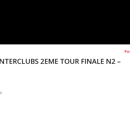
Po
– INTERCLUBS 2EME TOUR FINALE N2 –
is