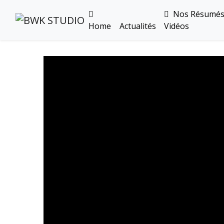
Nos Résumé
Home
Actualités
Vidéos
Toutes Les Vidéos
Meeting Metz Moselle Athlélor
2020
Championnats Régionaux Indoor
Ca & Ju Bercy 2019
Championnat LIFA Master
Eaubonne 2019