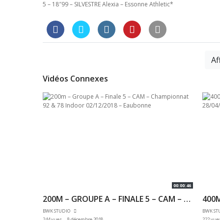
5 – 18″99 – SILVESTRE Alexia – Essonne Athletic*
Af
Vidéos Connexes
00:00:48
00:00:46
200M – GROUPE B – FINALE 4 – JESM – CHAMPIONNAT 92 & 78 INDOOR 02/12/2018 – EAUBONNE
200M – GROUPE A – FINALE 5 – CAM – CHAMPIONNAT 92 & 78 INDOOR 02/12/2018 – EAUBONNE
BWK STUDIO
BWK ST
244 vues
8 décembre 2018
222 vue