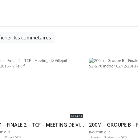
ficher les commetaires
00:01:27
400M – FINALE 2 – TCF – MEETING DE VILLEJUIF 28/04/2018 – VILLEJUIF
UDIO
BWK STUDIO
s
29 avril 2018
181 vues
7 décembre 2018