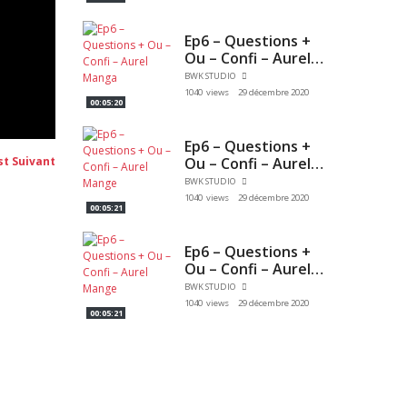
Ep6 – Questions +
Ou – Confi – Aurel
Manga
BWK STUDIO
1040 views
29 décembre 2020
00:05:20
Ep6 – Questions +
Post
Ou – Confi – Aurel
st Suivant
suivant:
Mange
BWK STUDIO
1040 views
29 décembre 2020
00:05:21
Ep6 – Questions +
Ou – Confi – Aurel
Mange
BWK STUDIO
1040 views
29 décembre 2020
00:05:21