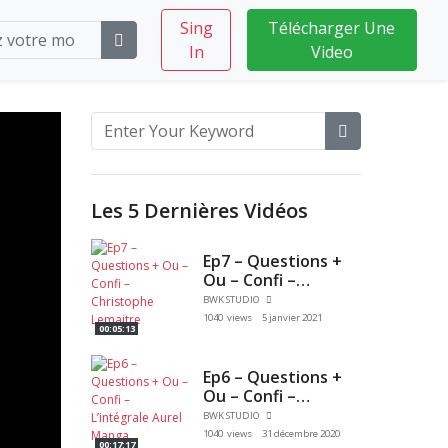
Sing
Télécharger Une
In
Video
Les 5 Dernières Vidéos
Ep7 – Questions +
Ou – Confi –
Christophe
BWK STUDIO
Lemaitre
1040 views
5 janvier 2021
00:05:13
Ep6 – Questions +
Ou – Confi –
L’intégrale Aurel
BWK STUDIO
Manga
1040 views
31 décembre 2020
00:17:17