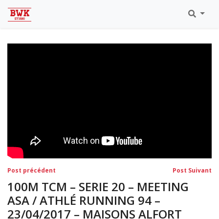
Toutes Les Vidéos
Meeting Metz Moselle Athlélor
2020
Championnats Régionaux Indoor
Ca & Ju Bercy 2019
Championnat LIFA Master
Eaubonne 2019
Navigation
Post
Po
Post précédent
Post Suivant
précédent:
su
de
100M TCM – SERIE 20 – MEETING
l’article
ASA / ATHLÉ RUNNING 94 –
23/04/2017 – MAISONS ALFORT