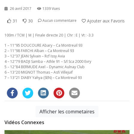
26 avril 2017
1339 Vues
31
30
Ajouter aux Favoris
Aucun commentaire
100m / TCM | M | Finale directe 20 | Chr : E | Vt : -3.3
1 – 11″95 DOUCOURE Abary – Ca Montreuil 93
2 – 11″98 FARCHI Alban – Ca Montreuil 93
3 – 12″37 JEAN Sylvain – Rcf Issy Avia
4 – 12″79 BADJI Samba – Athle 91 – S/l Sca 2000 Evry
5 – 12″84 BERMUDE Axel – Dynamic Aulnay Club
6 – 13″20 MIGNOT Thomas – Asfi Villejuif
7 – 13″21 DIABY Yahya (SEN) – Ca Montreuil 93
Afficher les commetaires
Vidéos Connexes