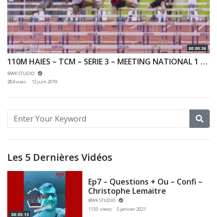
00:00:36
110M HAIES – TCM – SERIE 3 – MEETING NATIONAL 1 DE CERGY-PONTOISE – 10/06/2019
BWK STUDIO
284 vues
12 juin 2019
Les 5 Dernières Vidéos
Ep7 – Questions + Ou – Confi –
Christophe Lemaitre
BWK STUDIO
1133 views
5 janvier 2021
00:05:13