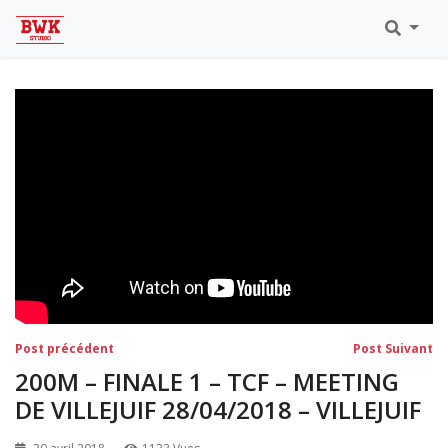
Toutes Les Vidéos
Meeting Metz Moselle Athlélor
2020
Championnats Régionaux Indoor
Ca & Ju Bercy 2019
Championnat LIFA Master
Eaubonne 2019
Navigation
Post
Po
Post précédent
Post Suivant
précédent:
su
de
200M – FINALE 1 – TCF – MEETING
l’article
DE VILLEJUIF 28/04/2018 – VILLEJUIF