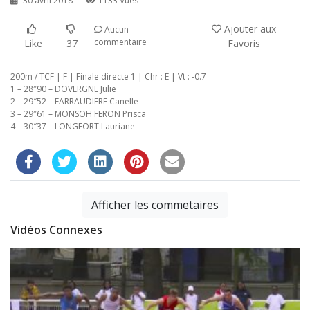
30 avril 2018
1133 Vues
Ajouter aux
Aucun
commentaire
Like
37
Favoris
200m / TCF | F | Finale directe 1 | Chr : E | Vt : -0.7
1 – 28″90 – DOVERGNE Julie
2 – 29″52 – FARRAUDIERE Canelle
3 – 29″61 – MONSOH FERON Prisca
4 – 30″37 – LONGFORT Lauriane
Afficher les commetaires
Vidéos Connexes