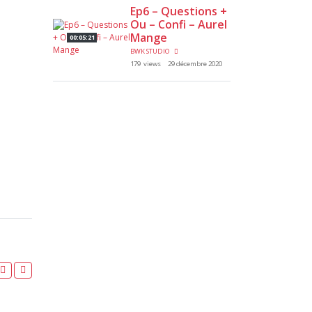
Ep6 – Questions +
Ou – Confi – Aurel
Mange
00:05:21
BWK STUDIO
179 views
29 décembre 2020