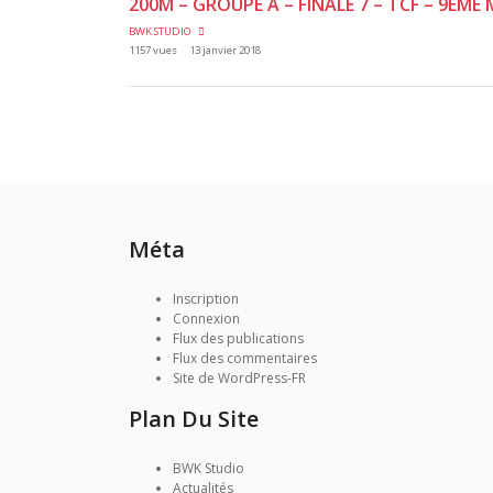
200M – GROUPE A – FINALE 7 – TCF – 9ÈME
BWK STUDIO
1157 vues
13 janvier 2018
Méta
Inscription
Connexion
Flux des publications
Flux des commentaires
Site de WordPress-FR
Plan Du Site
BWK Studio
Actualités