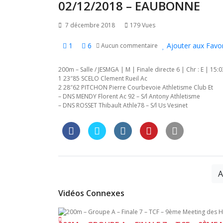
l’article
02/12/2018 – EAUBONNE
7 décembre 2018
179 Vues
1
6
Ajouter aux Favor
Aucun commentaire
200m – Salle / JESMGA | M | Finale directe 6 | Chr : E | 15:0
1 23″85 SCELO Clement Rueil Ac
2 28″62 PITCHON Pierre Courbevoie Athletisme Club Et
– DNS MENDY Florent Ac 92 – S/l Antony Athletisme
– DNS ROSSET Thibault Athle78 – S/l Us Vesinet
A
Vidéos Connexes