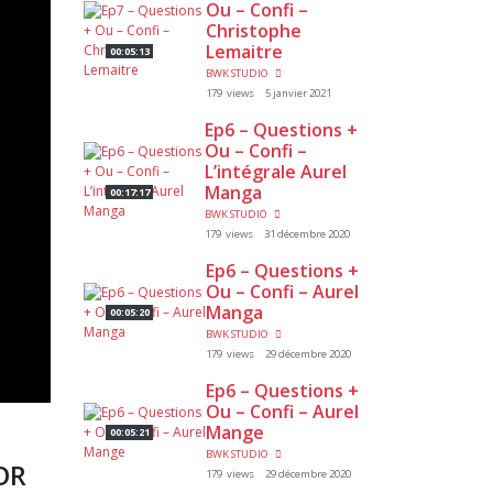
Ou – Confi –
Christophe
Lemaitre
00:05:13
BWK STUDIO
179 views
5 janvier 2021
Ep6 – Questions +
Ou – Confi –
L’intégrale Aurel
Manga
00:17:17
BWK STUDIO
179 views
31 décembre 2020
Ep6 – Questions +
Ou – Confi – Aurel
Manga
00:05:20
BWK STUDIO
179 views
29 décembre 2020
Ep6 – Questions +
Ou – Confi – Aurel
Mange
00:05:21
BWK STUDIO
OR
179 views
29 décembre 2020