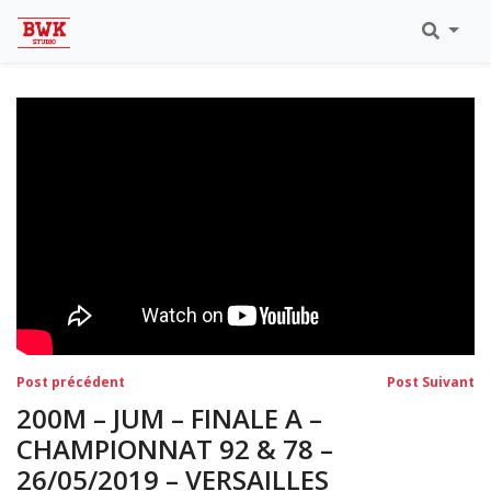
Toutes Les Vidéos
Meeting Metz Moselle Athlélor
2020
Championnats Régionaux Indoor
Ca & Ju Bercy 2019
Championnat LIFA Master
Eaubonne 2019
Navigation
Post
Po
Post précédent
Post Suivant
précédent:
su
de
200M – JUM – FINALE A –
l’article
CHAMPIONNAT 92 & 78 –
26/05/2019 – VERSAILLES