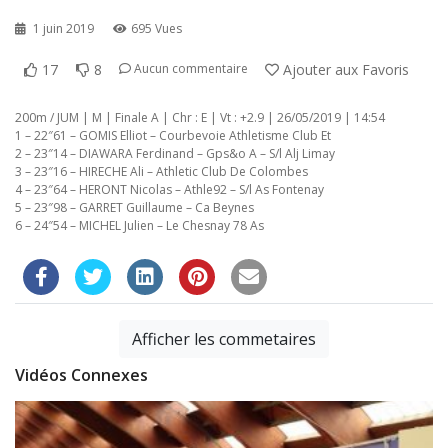
1 juin 2019
695 Vues
17
8
Ajouter aux Favoris
Aucun commentaire
200m / JUM | M | Finale A | Chr : E | Vt : +2.9 | 26/05/2019 | 14:54
1 – 22″61 – GOMIS Elliot – Courbevoie Athletisme Club Et
2 – 23″14 – DIAWARA Ferdinand – Gps&o A – S/l Alj Limay
3 – 23″16 – HIRECHE Ali – Athletic Club De Colombes
4 – 23″64 – HERONT Nicolas – Athle92 – S/l As Fontenay
5 – 23″98 – GARRET Guillaume – Ca Beynes
6 – 24″54 – MICHEL Julien – Le Chesnay 78 As
Afficher les commetaires
Vidéos Connexes