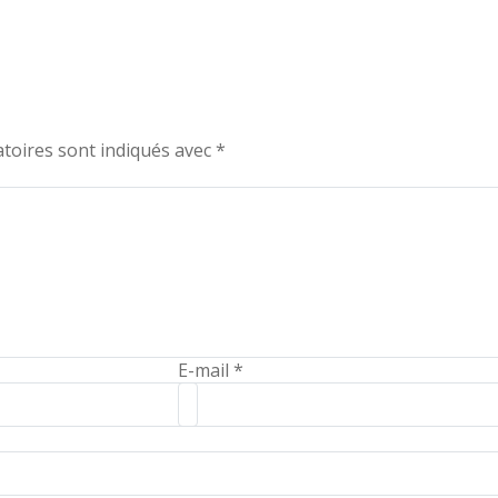
toires sont indiqués avec
*
E-mail
*