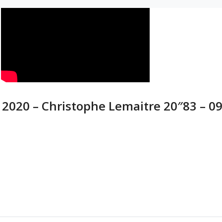
 2020 – Christophe Lemaitre 20″83 – 0